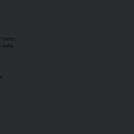
n tanto,
 dalla
ni