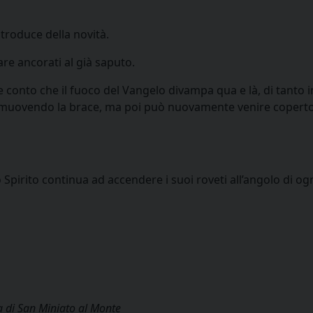
troduce della novità.
are ancorati al già saputo.
de conto che il fuoco del Vangelo divampa qua e là, di tanto i
 smuovendo la brace, ma poi può nuovamente venire coperto
 Spirito continua ad accendere i suoi roveti all’angolo di og
a di San Miniato al Monte