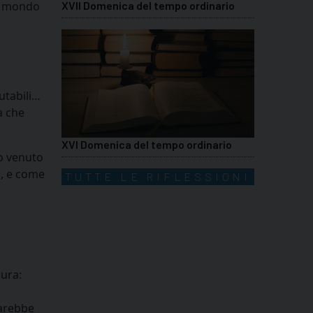
il mondo
XVII Domenica del tempo ordinario
mutabili…
a che
XVI Domenica del tempo ordinario
no venuto
o, e come
TUTTE LE RIFLESSIONI
iura:
sarebbe