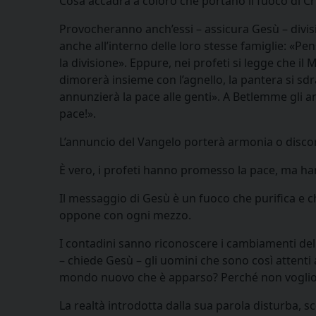
Cosa accadrà a coloro che portano il fuoco di Cr
Provocheranno anch’essi – assicura Gesù – divisi
anche all’interno delle loro stesse famiglie: «Pen
la divisione». Eppure, nei profeti si legge che il 
dimorerà insieme con l’agnello, la pantera si sdr
annunzierà la pace alle genti». A Betlemme gli ang
pace!».
L’annuncio del Vangelo porterà armonia o disco
È vero, i profeti hanno promesso la pace, ma ha
Il messaggio di Gesù è un fuoco che purifica e 
oppone con ogni mezzo.
I contadini sanno riconoscere i cambiamenti d
– chiede Gesù – gli uomini che sono così attenti 
mondo nuovo che è apparso? Perché non vogliono
La realtà introdotta dalla sua parola disturba, s