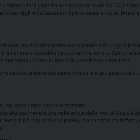
il Signore farà giustizia su tutta la terra» (
Is
66,16). Anche il
ciose: «Egli vi battezzerà in Spirito santo e fuoco. Brucerà 
torturare, ma è lo strumento con cui vuole distruggere il ma
a, è la fiamma irresistibile del suo amore, è il suo Spirito sc
ersi nel mondo come un incendio benefico e rinnovatore.
one del suo ardente desiderio di vedere al più presto distrut
, egli deve prima essere battezzato.
isce alla sua immersione nelle acque della morte. Quest’acq
 sempre il fuoco della sua parola, ma ha ottenuto l’effetto
e.