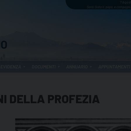
7 Agos
Santi Sisto II, papa, e compagni,
 EVIDENZA
DOCUMENTI
ANNUARIO
APPUNTAMENTI
I DELLA PROFEZIA