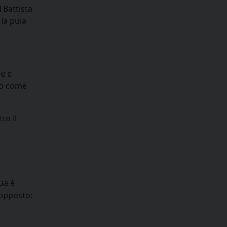
 Battista
la pula
le e
eso come
to il
ua è
 opposto: