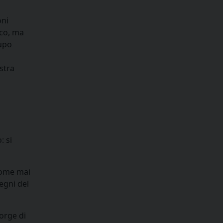
oni
ico, ma
lupo
stra
: si
Come mai
egni del
corge di