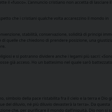
ette il «fuoco». L’annuncio cristiano non accetta di lasciare 
spetto che i cristiani qualche volta accarezzino il mondo in
convenzione, stabilità, conservazione, solidità di principi im
 è di quelle che chiedono di prendere posizione, una giustizi
re.
ligiosi e si potranno dividere anche i legami più sacri: «So
 fosse già acceso. Ho un battesimo nel quale sarò battezzat
, simbolo della pace ristabilita fra il cielo e la terra e Dio g
e del diluvio, né più diluvio devasterà la terra». Da questa
zione che, per purificare il mondo dall’iniquità, Dio non si 