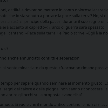
isto?
oni, ostilità e dovranno mettere in conto dolorose lacerazi
sate che io sia venuto a portare la pace sulla terra? No, vi d
Messia sarà «il principe della pace»; durante il suo regno «il 
aierà accanto al capretto»; «l’arco di guerra sarà spezzato,
eli cantano: «Pace sulla terra!» e Paolo scrive: «Egli è la no
rdie?
nno anche annunciato conflitti e separazioni.
chi si sente minacciato da questo «fuoco»non rimane passivo
el tempo per sapere quando seminare al momento giusto. 
ai segni del calore e delle piogge, non sanno riconoscere i s
 aprire gli occhi sulla proposta evangelica?
comoda. Si vuole che il mondo antico continui e non ci si ac