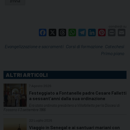
condividi su
Facebook
X
Threads
WhatsApp
Telegram
LinkedIn
Pinterest
Print
E
Evangelizzazione e sacramenti
Corsi di formazione
Catechesi
Primo piano
ALTRI ARTICOLI
7 Agosto 2026
Festeggiato a Fontanelle padre Cesare Falletti
a sessant’anni dalla sua ordinazione
Era stato ordinato presbitero a Villafalletto per la Diocesi di
Fossano il 3 settembre 1966
22 Luglio 2026
Viaggio in Senegal e ai santuari mariani con