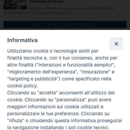
Certosa di Pesio
Nel primo weekend di luglio la convivenza di fraternità e
condivisione con altri diaconi della provincia
TUTTI GLI ARTICOLI
Informativa
Utilizziamo cookie o tecnologie simili per
finalità tecniche e, con il tuo consenso, anche per
altre finalità ("interazioni e funzionalità semplici",
"miglioramento dell'esperienza", "misurazione" e
"targeting e pubblicità") come specificato nella
cookie policy.
Cliccando su "accetta" acconsenti all'utilizzo dei
cookie. Cliccando su "personalizza" puoi avere
via Amedeo Rossi, 28 - 12100 Cuneo
maggiori informazioni sui cookie utilizzati e
segreteriagenerale@diocesicuneofossano.it
personalizzare le tue preferenze. Cliccando su
c.f. 96017380047
"rifiuta" o chiudendo questa informativa proseguirai
la navigazione installando i soli cookie tecnici.