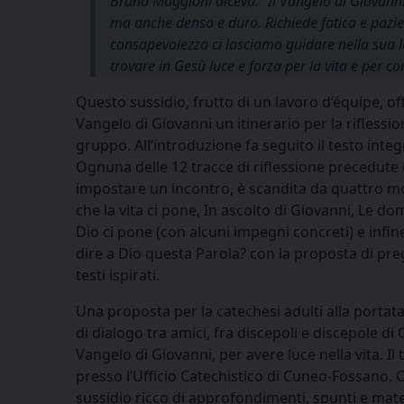
Bruno Maggioni diceva: “Il Vangelo di Giovanni 
ma anche denso e duro. Richiede fatica e pazi
consapevolezza ci lasciamo guidare nella sua le
trovare in Gesù luce e forza per la vita e per c
Questo sussidio, frutto di un lavoro d’équipe, off
Vangelo di Giovanni un itinerario per la riflessi
gruppo. All’introduzione fa seguito il testo integ
Ognuna delle 12 tracce di riflessione precedute
impostare un incontro, è scandita da quattro 
che la vita ci pone, In ascolto di Giovanni, Le d
Dio ci pone (con alcuni impegni concreti) e infin
dire a Dio questa Parola? con la proposta di pre
testi ispirati.
Una proposta per la catechesi adulti alla portata
di dialogo tra amici, fra discepoli e discepole di 
Vangelo di Giovanni, per avere luce nella vita. Il 
presso l’Ufficio Catechistico di Cuneo-Fossano.
sussidio ricco di approfondimenti, spunti e mater