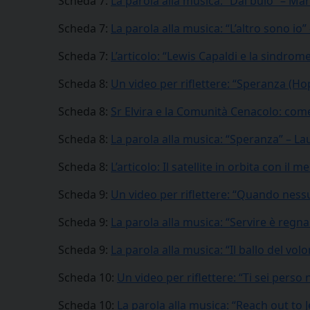
Scheda 7:
La parola alla musica: “Dal buio” – Ma
Scheda 7:
La parola alla musica: “L’altro sono io”
Scheda 7:
L’articolo: “Lewis Capaldi e la sindrom
Scheda 8:
Un video per riflettere: “Speranza (Ho
Scheda 8:
Sr Elvira e la Comunità Cenacolo: come
Scheda 8:
La parola alla musica: “Speranza” – La
Scheda 8:
L’articolo: Il satellite in orbita con i
Scheda 9:
Un video per riflettere: “Quando nes
Scheda 9:
La parola alla musica: “Servire è regn
Scheda 9:
La parola alla musica: “Il ballo del vol
Scheda 10:
Un video per riflettere: “Ti sei per
Scheda 10:
La parola alla musica: “Reach out to J