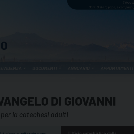
7 Agos
Santi Sisto II, papa, e compagni,
 EVIDENZA
DOCUMENTI
ANNUARIO
APPUNTAMENTI
 VANGELO DI GIOVANNI
 per la catechesi adulti