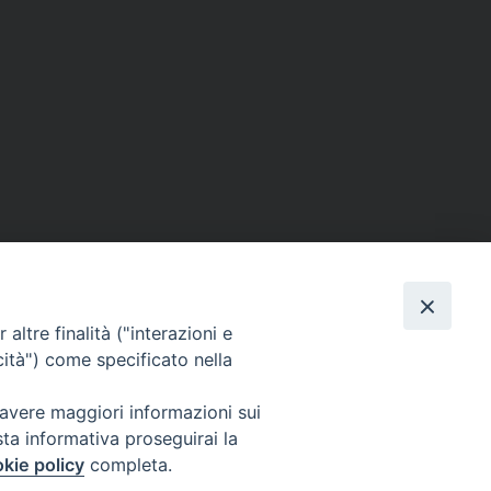
condividi su
dIn
interest
Print
Email
cramenti
altre finalità ("interazioni e
cità") come specificato nella
 avere maggiori informazioni sui
sta informativa proseguirai la
Cuneo
kie policy
completa.
neofossano.it