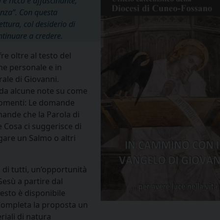
è ricco e affascinante,
enza”. Con questa
ttura, col desiderio di
ontinuare a credere.
re oltre al testo del
one personale e in
rale di Giovanni.
 da alcune note su come
momenti: Le domande
omande che la Parola di
e Cosa ci suggerisce di
gare un Salmo o altri
 di tutti, un’opportunità
Gesù a partire dal
testo è disponibile
 Completa la proposta un
iali di natura