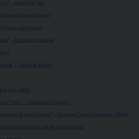
ovo” – Beatrice Fazi
una donna Samaritana”
– Adriano Celentano
ligia” – Luciano Ligabue
 Dio”
i cosa” – Fabrizio Moro
i il mio odio”
a il fiato” – Gianluca Grignani
ssassini di mio marito” – Gemma Capra Calabresi Milite
co vede la mamma per la prima volta”