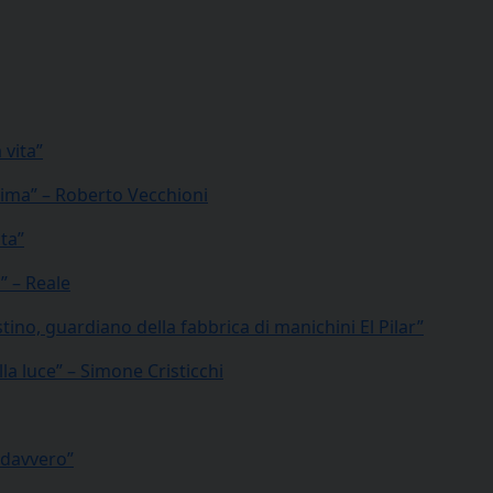
 vita”
 Zima” – Roberto Vecchioni
ita”
” – Reale
ustino, guardiano della fabbrica di manichini El Pilar”
lla luce” – Simone Cristicchi
a davvero”