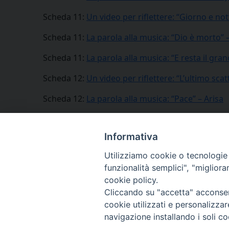
Scheda 11:
Un video per riflettere: “Giorno e not
Scheda 11:
La parola alla musica: “Dio è morto” 
Scheda 11:
La parola alla musica: “E resta il gra
Scheda 12:
Un video per riflettere: “L’ultimo scat
Scheda 12:
La parola alla musica: “Pace” – Arisa
Informativa
Utilizziamo cookie o tecnologie s
funzionalità semplici", "miglior
cookie policy.
Cliccando su "accetta" acconsent
cookie utilizzati e personalizza
navigazione installando i soli co