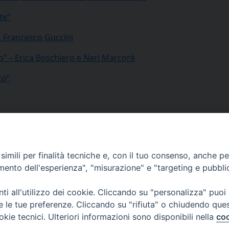
te”
– Francesco Guccini
no” – Erica Boschiero e Neri Marcoré
to”
Facebook
X
Threads
WhatsApp
Telegram
Linke
P
Primo piano
Pastorale adulti
Evangelizzazione e sa
imili per finalità tecniche e, con il tuo consenso, anche per 
amento dell'esperienza", "misurazione" e "targeting e pubbli
i all'utilizzo dei cookie. Cliccando su "personalizza" puoi
re le tue preferenze. Cliccando su "rifiuta" o chiudendo que
via Amedeo Rossi, 28 - 12100 
okie tecnici. Ulteriori informazioni sono disponibili nella
coo
segreteriagenerale@diocesicu