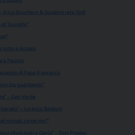
rco Masini
 – Erica Boschiero & Studenti rete Sbilf
e di Tourette”
pe)”
 tutto è iniziato
ura Pausini
l messaggio di Papa Francesco
suno sta guardando”
are” – Gen Verde
ontariato” – Lorenzo Baglioni
so nel mondo come me?”
esus (Avvicinati a Gesù)” – Elvis Presley