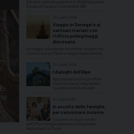
Era stato ordinato presbitero a Villafalletto per la
Diocesi di Fossano il 3 settembre 1966
22 Luglio 2026
Viaggio in Senegal e ai
santuari mariani con
l’Ufficio pellegrinaggi
diocesano
Un viaggio culturale per incontrare i cristiani che
vivono in questo Paese a maggioranza islamica
22 Luglio 2026
I dialoghi dell’Alpe
Appuntamenti estivi per offrire
alcuni strumenti interpretativi
riguardo a temi di attualità
13 Luglio 2026
In ascolto delle famiglie,
per camminare insieme
Il racconto di alcuni membri
dell'Ufficio famiglia diocesano alla giornata
regionale di La Thuile