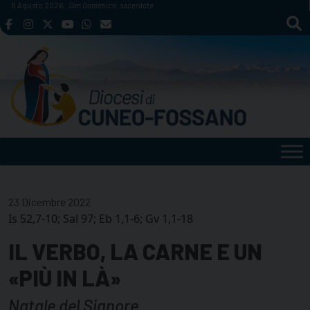
Skip
8 Agosto 2026
San Domenico, sacerdote
to
content
23 Dicembre 2022
Is 52,7-10; Sal 97; Eb 1,1-6; Gv 1,1-18
IL VERBO, LA CARNE E UN
«PIÙ IN LÀ»
Natale del Signore