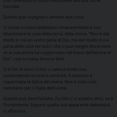
così, unendosi in modo inesorabile alla sua carne
mortale.
Questo può insegnarci almeno due cose:
1) Come cristiani dobbiamo rimanere fedeli e non
disprezzare le cose della terra, della storia. “Non è dal
modo in cui un uomo parla di Dio, ma dal modo in cui
parla delle cose terrestri, che si può meglio discernere
se la sua anima ha soggiornato nel fuoco dell’amore di
Dio”, così scriveva Simone Weil
.
2)
Il Dio di Gesù Cristo ci salva a modo suo,
condividendo la nostra umanità. A nessuno è
risparmiata la fatica del vivere. Non è stato così
nemmeno per il Figlio dell’uomo.
Questo può dare fastidio
.
Da Dio ci si aspetta altro, se è
Onnipotente. Eppure,
quella sua apparente debolezza
ci affascina.