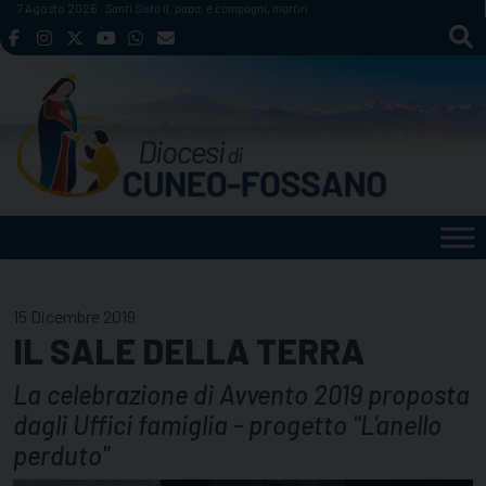
Skip
7 Agosto 2026
Santi Sisto II, papa, e compagni, martiri
to
content
15 Dicembre 2019
IL SALE DELLA TERRA
La celebrazione di Avvento 2019 proposta
dagli Uffici famiglia - progetto "L'anello
perduto"