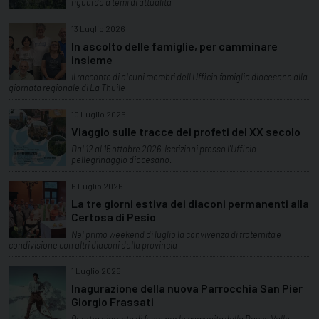
riguardo a temi di attualità
13 Luglio 2026
In ascolto delle famiglie, per camminare
insieme
Il racconto di alcuni membri dell'Ufficio famiglia diocesano alla
giornata regionale di La Thuile
10 Luglio 2026
Viaggio sulle tracce dei profeti del XX secolo
Dal 12 al 15 ottobre 2026. Iscrizioni presso l'Ufficio
pellegrinaggio diocesano.
6 Luglio 2026
La tre giorni estiva dei diaconi permanenti alla
Certosa di Pesio
Nel primo weekend di luglio la convivenza di fraternità e
condivisione con altri diaconi della provincia
1 Luglio 2026
Inagurazione della nuova Parrocchia San Pier
Giorgio Frassati