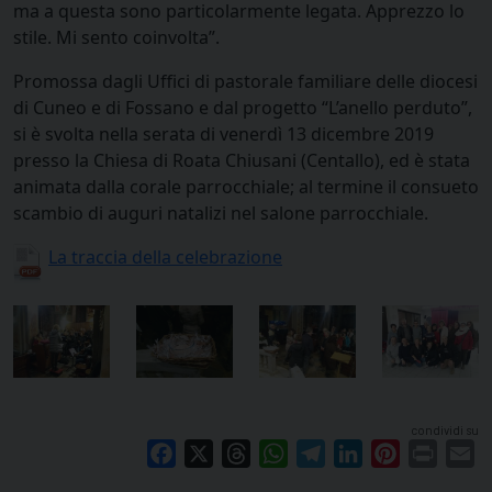
ma a questa sono particolarmente legata. Apprezzo lo
stile. Mi sento coinvolta”.
Promossa dagli Uffici di pastorale familiare delle diocesi
di Cuneo e di Fossano e dal progetto “L’anello perduto”,
si è svolta nella serata di venerdì 13 dicembre 2019
presso la Chiesa di Roata Chiusani (Centallo), ed è stata
animata dalla corale parrocchiale; al termine il consueto
scambio di auguri natalizi nel salone parrocchiale.
La traccia della celebrazione
condividi su
Facebook
X
Threads
WhatsApp
Telegram
LinkedIn
Pinterest
Print
E