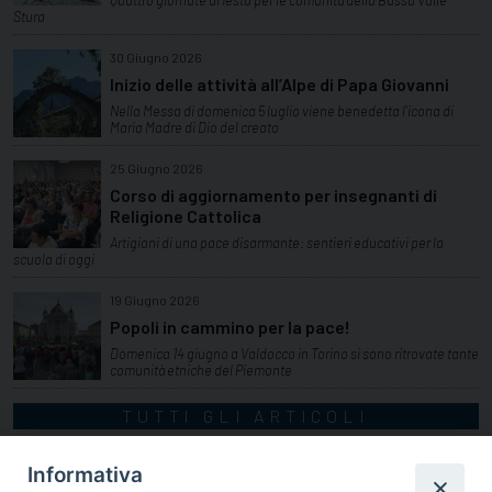
Quattro giornate di festa per le comunità della Bassa Valle
Stura
30 Giugno 2026
Inizio delle attività all’Alpe di Papa Giovanni
Nella Messa di domenica 5 luglio viene benedetta l’icona di
Maria Madre di Dio del creato
25 Giugno 2026
Corso di aggiornamento per insegnanti di
Religione Cattolica
Artigiani di una pace disarmante: sentieri educativi per la
scuola di oggi
19 Giugno 2026
Popoli in cammino per la pace!
Domenica 14 giugno a Valdocco in Torino si sono ritrovate tante
comunità etniche del Piemonte
TUTTI GLI ARTICOLI
Informativa