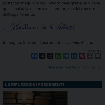
L’ostacolo maggiore per il lavoro della grazia non viene
quasi mai dalla distanza del lontano, ma dal rancore
dell’appartenente.
Immagine: Giovanni Chiaramonte,
Labirinto
, Milano
condividi su
Facebook
X
Threads
WhatsApp
Telegram
LinkedIn
Pinterest
Print
E
Riflessioni nelle festività liturgiche
LE RIFLESSIONI PRECEDENTI