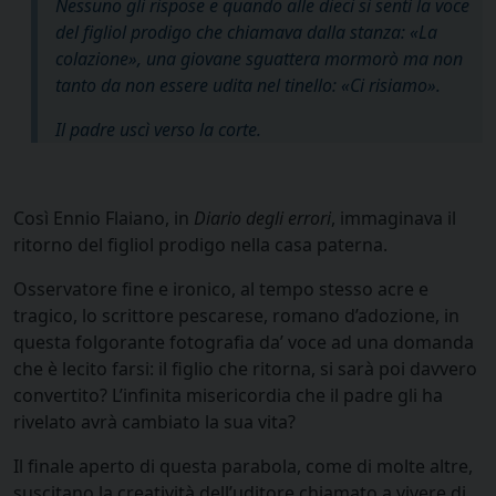
Nessuno gli rispose e quando alle dieci si sentì la voce
del figliol prodigo che chiamava dalla stanza: «La
colazione», una giovane sguattera mormorò ma non
tanto da non essere udita nel tinello: «Ci risiamo».
Il padre uscì verso la corte.
Così Ennio Flaiano, in
Diario degli errori
, immaginava il
ritorno del figliol prodigo nella casa paterna.
Osservatore fine e ironico, al tempo stesso acre e
tragico, lo scrittore pescarese, romano d’adozione, in
questa folgorante fotografia da’ voce ad una domanda
che è lecito farsi: il figlio che ritorna, si sarà poi davvero
convertito? L’infinita misericordia che il padre gli ha
rivelato avrà cambiato la sua vita?
Il finale aperto di questa parabola, come di molte altre,
suscitano la creatività dell’uditore chiamato a vivere di