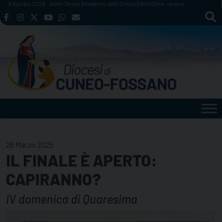
Skip
9 Agosto 2026
Santa Teresa Benedetta della Croce (Edith) Stein, vergine
to
content
28 Marzo 2025
IL FINALE È APERTO:
CAPIRANNO?
IV domenica di Quaresima