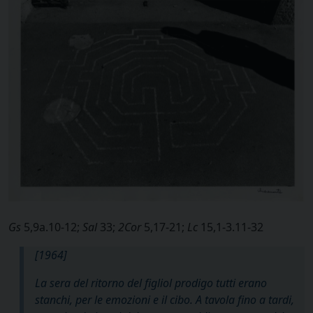
Gs
5,9a.10-12;
Sal
33;
2Cor
5,17-21;
Lc
15,1-3.11-32
[1964]
La sera del ritorno del figliol prodigo tutti erano
stanchi, per le emozioni e il cibo. A tavola fino a tardi,