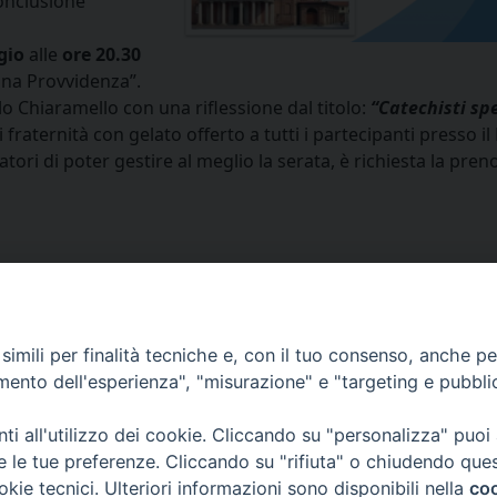
onclusione
gio
alle
ore 20.30
ina Provvidenza”.
o Chiaramello con una riflessione dal titolo:
“Catechisti sp
raternità con gelato offerto a tutti i partecipanti presso il
ori di poter gestire al meglio la serata, è richiesta la pren
Facebook
X
Threads
WhatsApp
Telegram
Linke
P
Primo piano
Evangelizzazione e sacramenti
Corsi di formazione
C
imili per finalità tecniche e, con il tuo consenso, anche per 
amento dell'esperienza", "misurazione" e "targeting e pubbli
i all'utilizzo dei cookie. Cliccando su "personalizza" puoi
re le tue preferenze. Cliccando su "rifiuta" o chiudendo que
via Amedeo Rossi, 28 - 12100 
okie tecnici. Ulteriori informazioni sono disponibili nella
coo