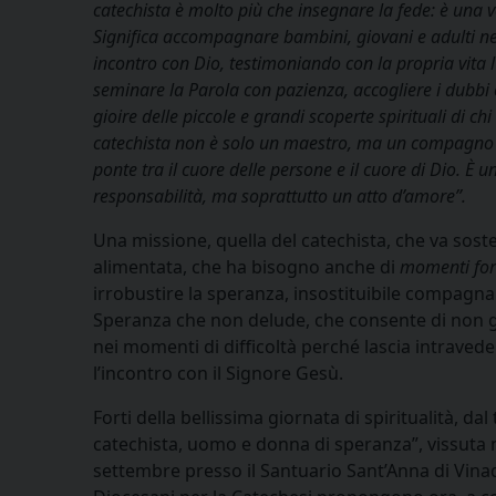
catechista è molto più che insegnare la fede: è una 
Significa accompagnare bambini, giovani e adulti n
incontro con Dio, testimoniando con la propria vita l
seminare la Parola con pazienza, accogliere i dubbi 
gioire delle piccole e grandi scoperte spirituali di chi
catechista non è solo un maestro, ma un compagno 
ponte tra il cuore delle persone e il cuore di Dio. È 
responsabilità, ma soprattutto un atto d’amore”.
Una missione, quella del catechista, che va sost
alimentata, che ha bisogno anche di
momenti for
irrobustire la speranza, insostituibile compagna 
Speranza che non delude, che consente di non 
nei momenti di difficoltà perché lascia intravede
l’incontro con il Signore Gesù.
Forti della bellissima giornata di spiritualità, dal t
catechista, uomo e donna di speranza”, vissuta 
settembre presso il Santuario Sant’Anna di Vinadi