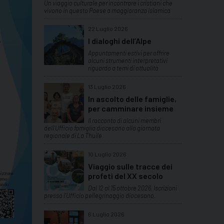
Un viaggio culturale per incontrare i cristiani che
vivono in questo Paese a maggioranza islamica
22 Luglio 2026
I dialoghi dell’Alpe
Appuntamenti estivi per offrire
alcuni strumenti interpretativi
riguardo a temi di attualità
13 Luglio 2026
In ascolto delle famiglie,
per camminare insieme
Il racconto di alcuni membri
dell'Ufficio famiglia diocesano alla giornata
regionale di La Thuile
10 Luglio 2026
Viaggio sulle tracce dei
profeti del XX secolo
Dal 12 al 15 ottobre 2026. Iscrizioni
presso l'Ufficio pellegrinaggio diocesano.
6 Luglio 2026