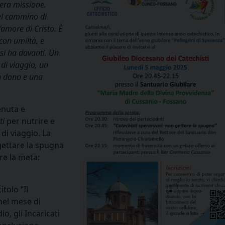
vera missione.
el cammino di
’amore di Cristo. È
con umiltà, e
 si ha davanti. Un
di viaggio, un
un dono e una
enuta e
ti
per nutrire e
di viaggio. La
gettare la spugna
re la meta:
itolo “Il
nel mese di
o, gli Incaricati