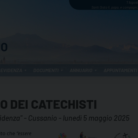
7 Agos
Santi Sisto II, papa, e compagni,
 EVIDENZA
DOCUMENTI
ANNUARIO
APPUNTAMENTI
O DEI CATECHISTI
idenza" - Cussanio - lunedì 5 maggio 2025
ito che
“essere