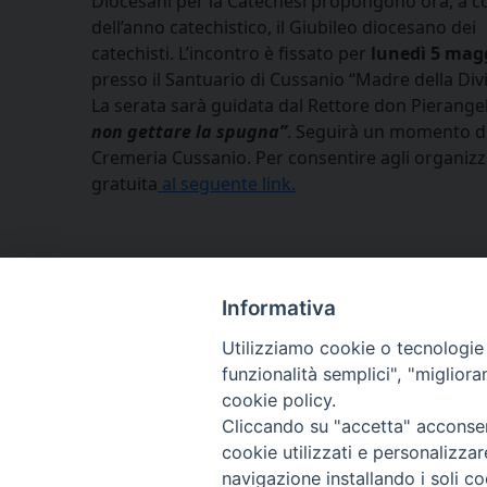
Diocesani per la Catechesi propongono ora, a c
dell’anno catechistico, il Giubileo diocesano dei
catechisti. L’incontro è fissato per
lunedì 5 mag
presso il Santuario di Cussanio “Madre della Div
La serata sarà guidata dal Rettore don Pierangel
non gettare la spugna”
. Seguirà un momento di f
Cremeria Cussanio. Per consentire agli organizzat
gratuita
al seguente link.
Informativa
Utilizziamo cookie o tecnologie s
funzionalità semplici", "miglior
cookie policy.
Cliccando su "accetta" acconsent
cookie utilizzati e personalizza
navigazione installando i soli co