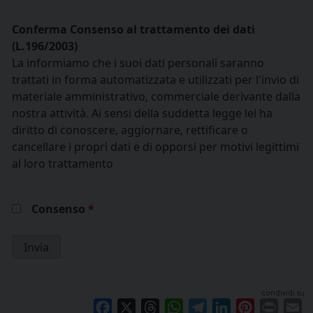
Conferma Consenso al trattamento dei dati
(L.196/2003)
La informiamo che i suoi dati personali saranno
trattati in forma automatizzata e utilizzati per l'invio di
materiale amministrativo, commerciale derivante dalla
nostra attività. Ai sensi della suddetta legge lei ha
diritto di conoscere, aggiornare, rettificare o
cancellare i propri dati e di opporsi per motivi legittimi
al loro trattamento
Consenso
*
condividi su
Facebook
X
Threads
WhatsApp
Telegram
LinkedIn
Pinterest
Print
E