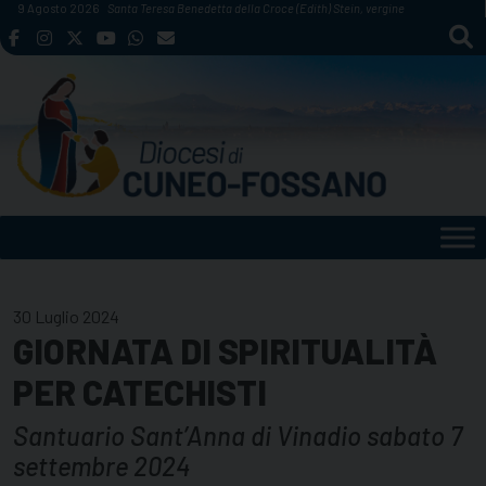
Skip
9 Agosto 2026
Santa Teresa Benedetta della Croce (Edith) Stein, vergine
to
content
30 Luglio 2024
GIORNATA DI SPIRITUALITÀ
PER CATECHISTI
Santuario Sant’Anna di Vinadio sabato 7
settembre 2024