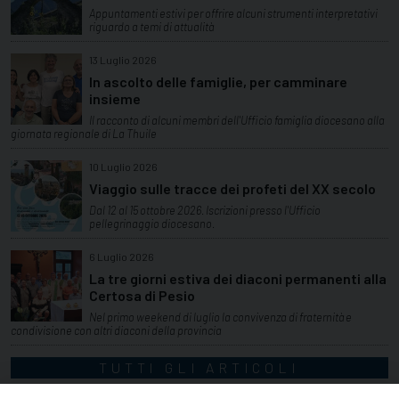
Appuntamenti estivi per offrire alcuni strumenti interpretativi
riguardo a temi di attualità
13 Luglio 2026
In ascolto delle famiglie, per camminare
insieme
Il racconto di alcuni membri dell'Ufficio famiglia diocesano alla
giornata regionale di La Thuile
10 Luglio 2026
Viaggio sulle tracce dei profeti del XX secolo
Dal 12 al 15 ottobre 2026. Iscrizioni presso l'Ufficio
pellegrinaggio diocesano.
6 Luglio 2026
La tre giorni estiva dei diaconi permanenti alla
Certosa di Pesio
Nel primo weekend di luglio la convivenza di fraternità e
condivisione con altri diaconi della provincia
TUTTI GLI ARTICOLI