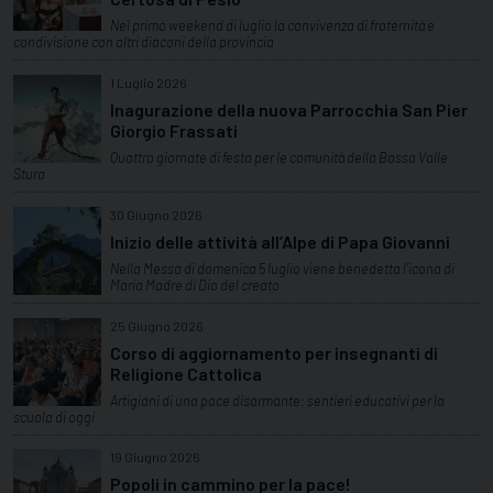
Nel primo weekend di luglio la convivenza di fraternità e
condivisione con altri diaconi della provincia
1 Luglio 2026
Inagurazione della nuova Parrocchia San Pier
Giorgio Frassati
Quattro giornate di festa per le comunità della Bassa Valle
Stura
30 Giugno 2026
Inizio delle attività all’Alpe di Papa Giovanni
Nella Messa di domenica 5 luglio viene benedetta l’icona di
Maria Madre di Dio del creato
25 Giugno 2026
Corso di aggiornamento per insegnanti di
Religione Cattolica
Artigiani di una pace disarmante: sentieri educativi per la
scuola di oggi
19 Giugno 2026
Popoli in cammino per la pace!