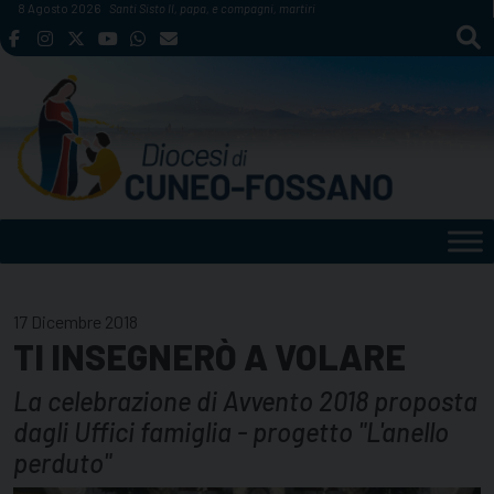
Skip
8 Agosto 2026
Santi Sisto II, papa, e compagni, martiri
to
content
17 Dicembre 2018
TI INSEGNERÒ A VOLARE
La celebrazione di Avvento 2018 proposta
dagli Uffici famiglia - progetto "L'anello
perduto"