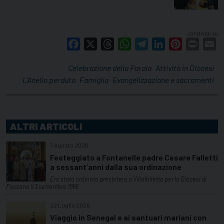
condividi su
Facebook
X
Threads
WhatsApp
Telegram
LinkedIn
Pinterest
Print
E
Celebrazione della Parola
Attività in Diocesi
L'Anello perduto
Famiglia
Evangelizzazione e sacramenti
ALTRI ARTICOLI
7 Agosto 2026
Festeggiato a Fontanelle padre Cesare Falletti
a sessant’anni dalla sua ordinazione
Era stato ordinato presbitero a Villafalletto per la Diocesi di
Fossano il 3 settembre 1966
22 Luglio 2026
Viaggio in Senegal e ai santuari mariani con