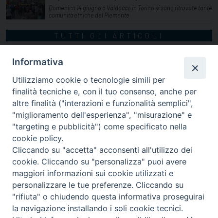
Domenica 14 giugno a Valdocco in Torino si sono ritrovate tante
comunità etniche del Piemonte
TUTTI GLI ARTICOLI
Informativa
Utilizziamo cookie o tecnologie simili per
finalità tecniche e, con il tuo consenso, anche per
altre finalità ("interazioni e funzionalità semplici",
"miglioramento dell'esperienza", "misurazione" e
"targeting e pubblicità") come specificato nella
cookie policy.
Cliccando su "accetta" acconsenti all'utilizzo dei
cookie. Cliccando su "personalizza" puoi avere
via Amedeo Rossi, 28 - 12100 Cuneo
maggiori informazioni sui cookie utilizzati e
segreteriagenerale@diocesicuneofossano.it
personalizzare le tue preferenze. Cliccando su
c.f. 96017380047
"rifiuta" o chiudendo questa informativa proseguirai
la navigazione installando i soli cookie tecnici.