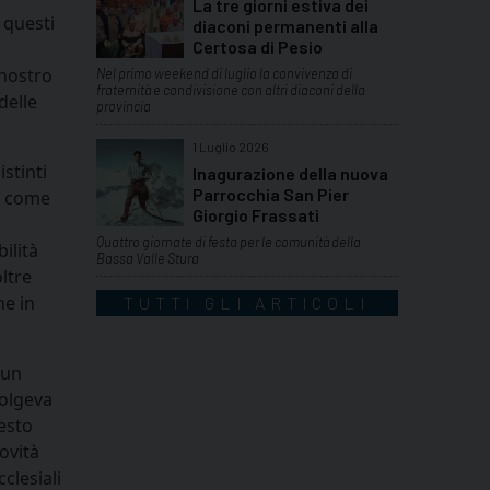
La tre giorni estiva dei
 questi
diaconi permanenti alla
Certosa di Pesio
 nostro
Nel primo weekend di luglio la convivenza di
fraternità e condivisione con altri diaconi della
delle
provincia
1 Luglio 2026
stinti
Inagurazione della nuova
Parrocchia San Pier
su come
Giorgio Frassati
Quattro giornate di festa per le comunità della
ilità
Bassa Valle Stura
ltre
he in
TUTTI GLI ARTICOLI
 un
volgeva
esto
ovità
clesiali