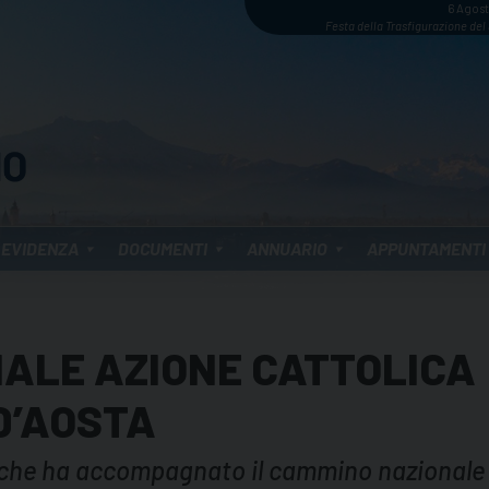
6 Agos
Festa della Trasfigurazione del
 EVIDENZA
DOCUMENTI
ANNUARIO
APPUNTAMENTI
ALE AZIONE CATTOLICA
D’AOSTA
so” che ha accompagnato il cammino nazionale