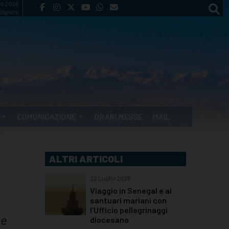
to 2026
 Signore
COMUNICAZIONE
ORARI MESSE
MAIL
ALTRI ARTICOLI
22 Luglio 2026
Viaggio in Senegal e ai
santuari mariani con
l’Ufficio pellegrinaggi
 e
diocesano