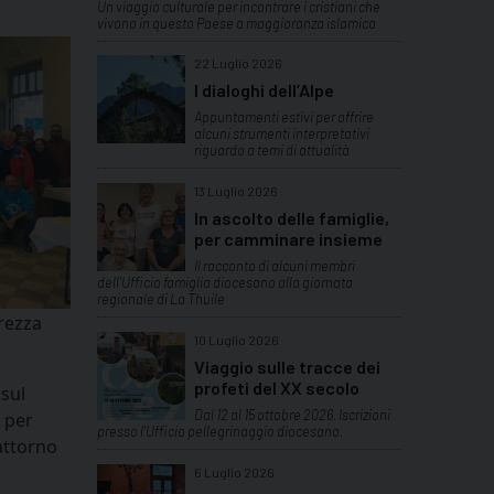
Un viaggio culturale per incontrare i cristiani che
vivono in questo Paese a maggioranza islamica
22 Luglio 2026
I dialoghi dell’Alpe
Appuntamenti estivi per offrire
alcuni strumenti interpretativi
riguardo a temi di attualità
13 Luglio 2026
In ascolto delle famiglie,
per camminare insieme
Il racconto di alcuni membri
dell'Ufficio famiglia diocesano alla giornata
regionale di La Thuile
arezza
10 Luglio 2026
Viaggio sulle tracce dei
profeti del XX secolo
 sul
Dal 12 al 15 ottobre 2026. Iscrizioni
 per
presso l'Ufficio pellegrinaggio diocesano.
attorno
6 Luglio 2026