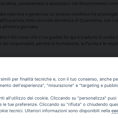
sociativa, sostenendoci e aiutandoci nel discernimento com
stata calorosa e generosa: un pranzo condiviso ha prolungato
dell’Eucaristia della seconda domenica di Quaresima, con cu
 all’intera giornata.
re il filo rosso che ci ha guidati fin qui e tradurlo in scelte 
ei responsabili, perché la formazione, la Parola e le relaz
Facebook
X
Threads
WhatsApp
Telegram
Linke
P
Primo piano
Aggregazion
imili per finalità tecniche e, con il tuo consenso, anche per 
amento dell'esperienza", "misurazione" e "targeting e pubbli
i all'utilizzo dei cookie. Cliccando su "personalizza" puoi
re le tue preferenze. Cliccando su "rifiuta" o chiudendo que
via Amedeo Rossi, 28 - 12100 
okie tecnici. Ulteriori informazioni sono disponibili nella
coo
segreteriagenerale@diocesicu