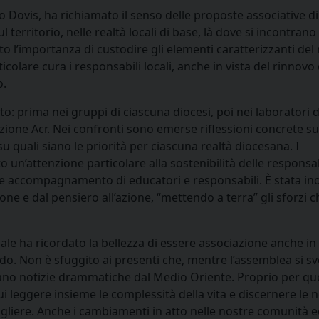
bio Dovis, ha richiamato il senso delle proposte associative di
l territorio, nelle realtà locali di base, là dove si incontrano
o l’importanza di custodire gli elementi caratterizzanti del
lare cura i responsabili locali, anche in vista del rinnovo 
o.
o: prima nei gruppi di ciascuna diocesi, poi nei laboratori di
olazione Acr. Nei confronti sono emerse riflessioni concrete 
su quali siano le priorità per ciascuna realtà diocesana. I
o un’attenzione particolare alla sostenibilità delle responsab
 e accompagnamento di educatori e responsabili. È stata ino
ne e dal pensiero all’azione, “mettendo a terra” gli sforzi c
ale ha ricordato la bellezza di essere associazione anche in
. Non è sfuggito ai presenti che, mentre l’assemblea si s
evano notizie drammatiche dal Medio Oriente. Proprio per qu
i leggere insieme le complessità della vita e discernere le n
gliere. Anche i cambiamenti in atto nelle nostre comunità ec