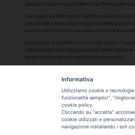
possono essere vissuti dentro la dimensione as
L’accoglienza dell’Azione Cattolica di Saluzzo è 
tempo della fraternità, mentre la celebrazione 
cominciato l’incontro, ha dato profondità e unità
Da Saluzzo si riparte con uno stile chiaro: custodi
rafforzando l’accompagnamento delle persone e d
diventino vita vissuta nelle nostre comunità.
Informativa
Utilizziamo cookie o tecnologie s
funzionalità semplici", "miglior
cookie policy.
Cliccando su "accetta" acconsent
cookie utilizzati e personalizza
navigazione installando i soli co