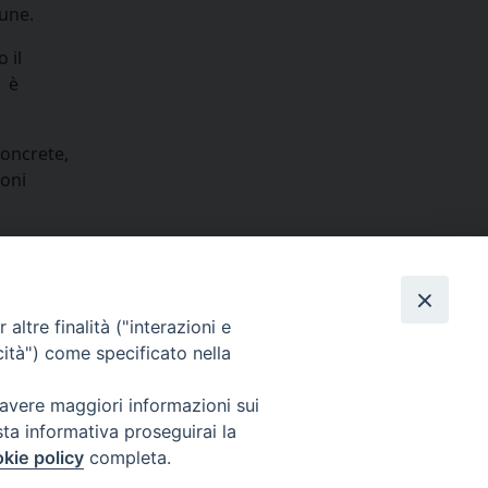
une.
 il
i è
concrete,
ioni
condividi su
dIn
interest
Print
Email
i laicali
altre finalità ("interazioni e
cità") come specificato nella
 avere maggiori informazioni sui
sta informativa proseguirai la
Cuneo
kie policy
completa.
neofossano.it