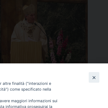
condividi su
Facebook
X
Threads
WhatsApp
Telegram
LinkedIn
Pinterest
Print
Email
Primo piano
Affari generali
altre finalità ("interazioni e
cità") come specificato nella
 avere maggiori informazioni sui
sta informativa proseguirai la