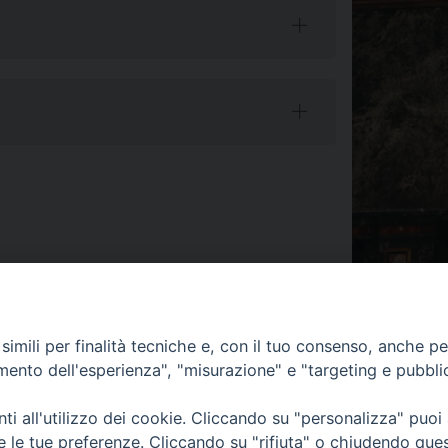
imili per finalità tecniche e, con il tuo consenso, anche per 
amento dell'esperienza", "misurazione" e "targeting e pubbli
i all'utilizzo dei cookie. Cliccando su "personalizza" puoi
re le tue preferenze. Cliccando su "rifiuta" o chiudendo que