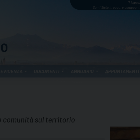
7 Agos
Santi Sisto II, papa, e compagni,
 EVIDENZA
DOCUMENTI
ANNUARIO
APPUNTAMENTI
e comunità sul territorio