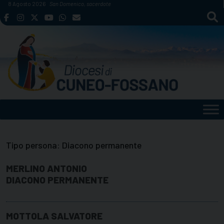
Skip
8 Agosto 2026
San Domenico, sacerdote
to
content
Tipo persona:
Diacono permanente
MERLINO ANTONIO
DIACONO PERMANENTE
MOTTOLA SALVATORE