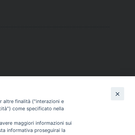
altre finalità ("interazioni e
cità") come specificato nella
 avere maggiori informazioni sui
sta informativa proseguirai la
Cuneo