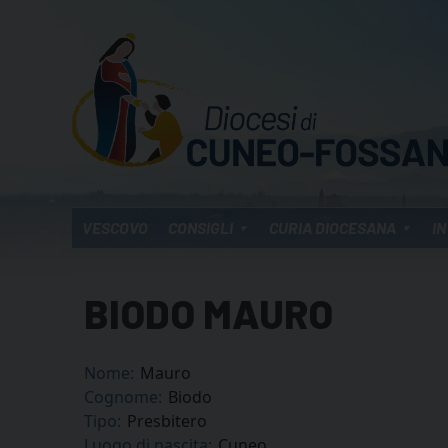
Skip
to
content
VESCOVO
CONSIGLI
CURIA DIOCESANA
IN
BIODO MAURO
Nome:
Mauro
Cognome:
Biodo
Tipo:
Presbitero
Luogo di nascita:
Cuneo