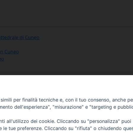
attedrale di Cuneo
 in Cuneo
eo
Cuneo
 Italiano di Soccorso dell’Ordine di Malta
imili per finalità tecniche e, con il tuo consenso, anche per 
 di Cuneo-Fossano
amento dell'esperienza", "misurazione" e "targeting e pubbli
i all'utilizzo dei cookie. Cliccando su "personalizza" puoi
re le tue preferenze. Cliccando su "rifiuta" o chiudendo que
via Amedeo Rossi, 28 - 12100 