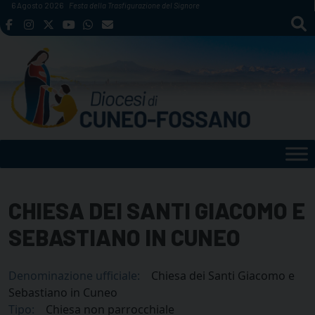
Skip
6 Agosto 2026
Festa della Trasfigurazione del Signore
to
content
CHIESA DEI SANTI GIACOMO E
SEBASTIANO IN CUNEO
Denominazione ufficiale:
Chiesa dei Santi Giacomo e
Sebastiano in Cuneo
Tipo:
Chiesa non parrocchiale