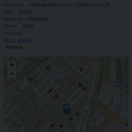
Indirizzo:
contrada Mondovì, 12100 Cuneo CN
CAP:
12100
Regione:
Piemonte
Paese:
Italia
Incarichi
Biodo Mauro
: Rettore
Chiesa dei Santi Giacomo e Sebastiano in Cuneo
+
−