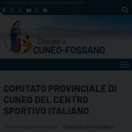
Skip
8 Agosto 2026
Santi Sisto II, papa, e compagni, martiri
to
content
COMITATO PROVINCIALE DI
CUNEO DEL CENTRO
SPORTIVO ITALIANO
Denominazione ufficiale:
Comitato provinciale di