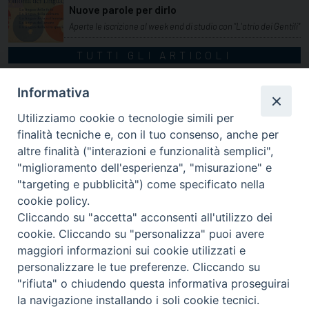
Nuove parole per dirlo
Aperte le iscrizione al week end di studio con "L'atrio dei Gentili"
TUTTI GLI ARTICOLI
Informativa
Utilizziamo cookie o tecnologie simili per
finalità tecniche e, con il tuo consenso, anche per
altre finalità ("interazioni e funzionalità semplici",
"miglioramento dell'esperienza", "misurazione" e
"targeting e pubblicità") come specificato nella
cookie policy.
Cliccando su "accetta" acconsenti all'utilizzo dei
cookie. Cliccando su "personalizza" puoi avere
via Amedeo Rossi, 28 - 12100 Cuneo
maggiori informazioni sui cookie utilizzati e
segreteriagenerale@diocesicuneofossano.it
personalizzare le tue preferenze. Cliccando su
c.f. 96017380047
"rifiuta" o chiudendo questa informativa proseguirai
la navigazione installando i soli cookie tecnici.