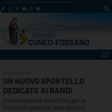
Skip
7 Agosto 2026
Santi Sisto II, papa, e compagni, martiri
to
content
9 Dicembre 2025
UN NUOVO SPORTELLO
DEDICATO AI BANDI
Comunicazione dell'Ufficio per la
Pastorale giovanile della Diocesi