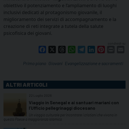
obiettivo il potenziamento e l’ampliamento di luoghi
inclusivi dedicati al protagonismo giovanile, il
miglioramento dei servizi di accompagnamento e la
creazione di reti integrate a tutela della salute
psicofisica dei giovani.
condividi su
Facebook
X
Threads
WhatsApp
Telegram
LinkedIn
Pinterest
Print
E
Primo piano
Giovani
Evangelizzazione e sacramenti
ALTRI ARTICOLI
22 Luglio 2026
Viaggio in Senegal e ai santuari mariani con
l’Ufficio pellegrinaggi diocesano
Un viaggio culturale per incontrare i cristiani che vivono in
questo Paese a maggioranza islamica