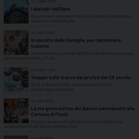
22 Luglio 2026
I dialoghi dell’Alpe
Appuntamenti estivi per offrire alcuni strumenti interpretativi
riguardo a temi di attualità
13 Luglio 2026
In ascolto delle famiglie, per camminare
insieme
Il racconto di alcuni membri dell'Ufficio famiglia diocesano alla
giornata regionale di La Thuile
10 Luglio 2026
Viaggio sulle tracce dei profeti del XX secolo
Dal 12 al 15 ottobre 2026. Iscrizioni presso l'Ufficio
pellegrinaggio diocesano.
6 Luglio 2026
La tre giorni estiva dei diaconi permanenti alla
Certosa di Pesio
Nel primo weekend di luglio la convivenza di fraternità e
condivisione con altri diaconi della provincia
1 Luglio 2026