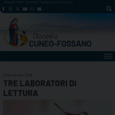
Skip
6 Agosto 2026
Festa della Trasfigurazione del Signore
to
content
5 Novembre 2019
TRE LABORATORI DI
LETTURA