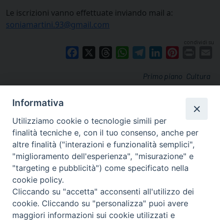
Le iscrizioni vanno effettuate inviando mail a:
soniamartini.93@gmail.com
condividi su
Facebook
X
Threads
WhatsApp
Telegram
LinkedIn
Pinterest
Print
E
Primo piano
Cultura
Informativa
Utilizziamo cookie o tecnologie simili per
finalità tecniche e, con il tuo consenso, anche per
altre finalità ("interazioni e funzionalità semplici",
"miglioramento dell'esperienza", "misurazione" e
"targeting e pubblicità") come specificato nella
cookie policy.
Cliccando su "accetta" acconsenti all'utilizzo dei
cookie. Cliccando su "personalizza" puoi avere
via Amedeo Rossi, 28 - 12100 Cuneo
maggiori informazioni sui cookie utilizzati e
segreteriagenerale@diocesicuneofossano.it