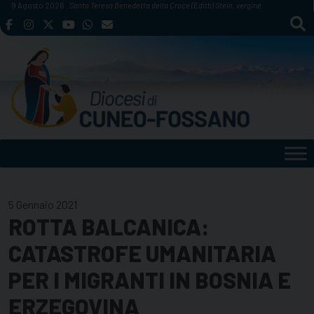
Skip
9 Agosto 2026
Santa Teresa Benedetta della Croce (Edith) Stein, vergine
to
content
5 Gennaio 2021
ROTTA BALCANICA:
CATASTROFE UMANITARIA
PER I MIGRANTI IN BOSNIA E
ERZEGOVINA