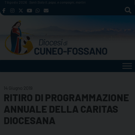
Skip
7 Agosto 2026
Santi Sisto II, papa, e compagni, martiri
to
content
14 Giugno 2019
RITIRO DI PROGRAMMAZIONE
ANNUALE DELLA CARITAS
DIOCESANA