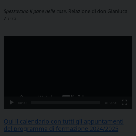
Spezzavano il pane nelle case
. Relazione di don Gianluca
Zurra.
Video
Player
00:00
01:20:31
Qui il calendario con tutti gli appuntamenti
del programma di formazione 2024/2025