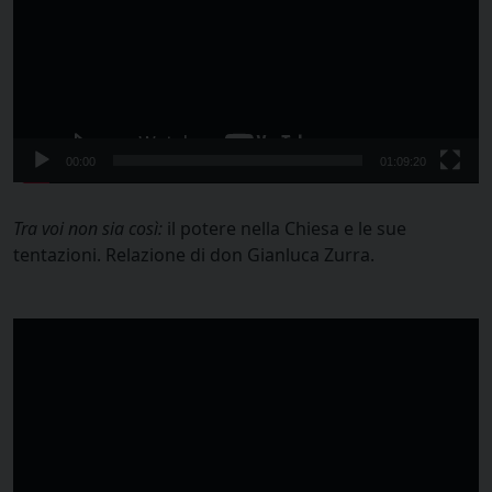
00:00
01:09:20
Tra voi non sia così:
il potere nella Chiesa e le sue
tentazioni. Relazione di don Gianluca Zurra.
Video
Player