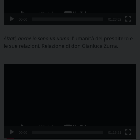
00:00
01:23:52
Alzati, anche io sono un uomo
: l'umanità del presbitero e
le sue relazioni. Relazione di don Gianluca Zurra.
Video
Player
00:00
01:15:21