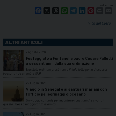
condividi su
Facebook
X
Threads
WhatsApp
Telegram
LinkedIn
Pinterest
Print
E
Vita del Clero
ALTRI ARTICOLI
7 Agosto 2026
Festeggiato a Fontanelle padre Cesare Falletti
a sessant’anni dalla sua ordinazione
Era stato ordinato presbitero a Villafalletto per la Diocesi di
Fossano il 3 settembre 1966
22 Luglio 2026
Viaggio in Senegal e ai santuari mariani con
l’Ufficio pellegrinaggi diocesano
Un viaggio culturale per incontrare i cristiani che vivono in
questo Paese a maggioranza islamica
22 Luglio 2026