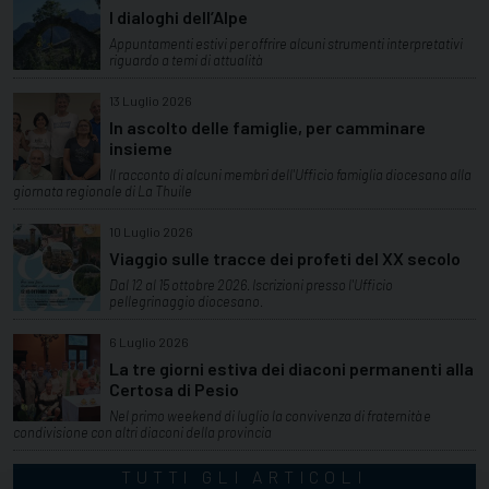
I dialoghi dell’Alpe
Appuntamenti estivi per offrire alcuni strumenti interpretativi
riguardo a temi di attualità
13 Luglio 2026
In ascolto delle famiglie, per camminare
insieme
Il racconto di alcuni membri dell'Ufficio famiglia diocesano alla
giornata regionale di La Thuile
10 Luglio 2026
Viaggio sulle tracce dei profeti del XX secolo
Dal 12 al 15 ottobre 2026. Iscrizioni presso l'Ufficio
pellegrinaggio diocesano.
6 Luglio 2026
La tre giorni estiva dei diaconi permanenti alla
Certosa di Pesio
Nel primo weekend di luglio la convivenza di fraternità e
condivisione con altri diaconi della provincia
TUTTI GLI ARTICOLI