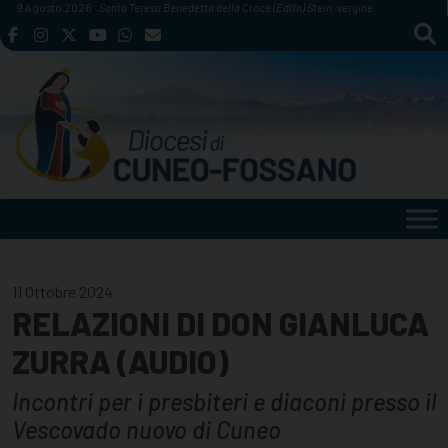
Skip
9 Agosto 2026
Santa Teresa Benedetta della Croce (Edith) Stein, vergine
to
content
11 Ottobre 2024
RELAZIONI DI DON GIANLUCA
ZURRA (AUDIO)
Incontri per i presbiteri e diaconi presso il
Vescovado nuovo di Cuneo