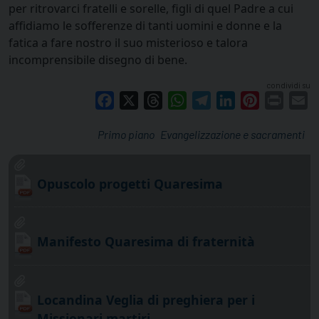
per ritrovarci fratelli e sorelle, figli di quel Padre a cui
affidiamo le sofferenze di tanti uomini e donne e la
fatica a fare nostro il suo misterioso e talora
incomprensibile disegno di bene.
condividi su
Facebook
X
Threads
WhatsApp
Telegram
LinkedIn
Pinterest
Print
E
Primo piano
Evangelizzazione e sacramenti
Opuscolo progetti Quaresima
Manifesto Quaresima di fraternità
Locandina Veglia di preghiera per i
Missionari martiri