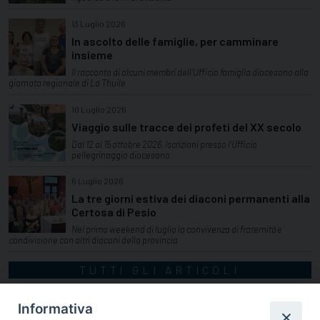
13 Luglio 2026
In ascolto delle famiglie, per camminare
insieme
Il racconto di alcuni membri dell'Ufficio famiglia diocesano alla
giornata regionale di La Thuile
10 Luglio 2026
Viaggio sulle tracce dei profeti del XX secolo
Dal 12 al 15 ottobre 2026. Iscrizioni presso l'Ufficio
pellegrinaggio diocesano.
6 Luglio 2026
La tre giorni estiva dei diaconi permanenti alla
Certosa di Pesio
Nel primo weekend di luglio la convivenza di fraternità e
condivisione con altri diaconi della provincia
TUTTI GLI ARTICOLI
Informativa