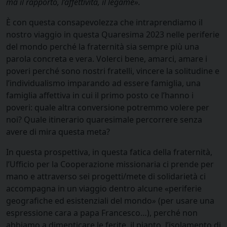
ma il rapporto, l’affettività, il legame».
È con questa consapevolezza che intraprendiamo il
nostro viaggio in questa Quaresima 2023 nelle periferie
del mondo perché la fraternità sia sempre più una
parola concreta e vera. Volerci bene, amarci, amare i
poveri perché sono nostri fratelli, vincere la solitudine e
l’individualismo imparando ad essere famiglia, una
famiglia affettiva in cui il primo posto ce l’hanno i
poveri: quale altra conversione potremmo volere per
noi? Quale itinerario quaresimale percorrere senza
avere di mira questa meta?
In questa prospettiva, in questa fatica della fraternità,
l’Ufficio per la Cooperazione missionaria ci prende per
mano e attraverso sei progetti/mete di solidarietà ci
accompagna in un viaggio dentro alcune «periferie
geografiche ed esistenziali del mondo
»
(per usare una
espressione cara a papa Francesco…), perché non
abbiamo a dimenticare le ferite, il pianto, l’isolamento di