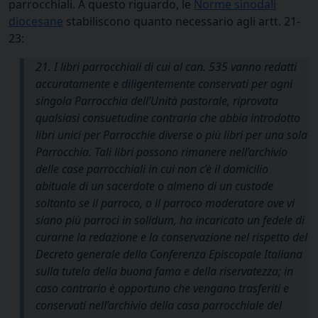
parrocchiali. A questo riguardo, le
Norme sinodali
diocesane
stabiliscono quanto necessario agli artt. 21-
23:
21. I libri parrocchiali di cui al can. 535 vanno redatti
accuratamente e diligentemente conservati per ogni
singola Parrocchia dell’Unità pastorale, riprovata
qualsiasi consuetudine contraria che abbia introdotto
libri unici per Parrocchie diverse o più libri per una sola
Parrocchia. Tali libri possono rimanere nell’archivio
delle case parrocchiali in cui non c’è il domicilio
abituale di un sacerdote o almeno di un custode
soltanto se il parroco, o il parroco moderatore ove vi
siano più parroci
in solidum
, ha incaricato un fedele di
curarne la redazione e la conservazione nel rispetto del
Decreto generale della Conferenza Episcopale Italiana
sulla tutela della buona fama e della riservatezza; in
caso contrario è opportuno che vengano trasferiti e
conservati nell’archivio della casa parrocchiale del