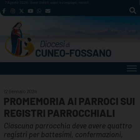
Skip
7 Agosto 2026
Santi Sisto II, papa, e compagni, martiri
to
content
12 Gennaio 2024
PROMEMORIA AI PARROCI SUI
REGISTRI PARROCCHIALI
Ciascuna parrocchia deve avere quattro
registri per battesimi, confermazioni,