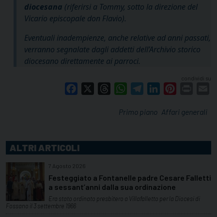
diocesana
(riferirsi a Tommy, sotto la direzione del
Vicario episcopale don Flavio).
Eventuali inadempienze, anche relative ad anni passati,
verranno segnalate dagli addetti dell’Archivio storico
diocesano direttamente ai parroci.
condividi su
Facebook
X
Threads
WhatsApp
Telegram
LinkedIn
Pinterest
Print
E
Primo piano
Affari generali
ALTRI ARTICOLI
7 Agosto 2026
Festeggiato a Fontanelle padre Cesare Falletti
a sessant’anni dalla sua ordinazione
Era stato ordinato presbitero a Villafalletto per la Diocesi di
Fossano il 3 settembre 1966