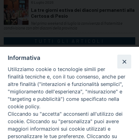
6 Luglio 2026
La tre giorni estiva dei diaconi permanenti alla
Certosa di Pesio
Nel primo weekend di luglio la convivenza di fraternità e
condivisione con altri diaconi della provincia
TUTTI GLI ARTICOLI
Informativa
Utilizziamo cookie o tecnologie simili per
finalità tecniche e, con il tuo consenso, anche per
altre finalità ("interazioni e funzionalità semplici",
"miglioramento dell'esperienza", "misurazione" e
"targeting e pubblicità") come specificato nella
cookie policy.
Cliccando su "accetta" acconsenti all'utilizzo dei
cookie. Cliccando su "personalizza" puoi avere
via Amedeo Rossi, 28 - 12100 Cuneo
maggiori informazioni sui cookie utilizzati e
segreteriagenerale@diocesicuneofossano.it
personalizzare le tue preferenze. Cliccando su
c.f. 96017380047