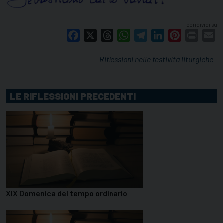
condividi su
Facebook
X
Threads
WhatsApp
Telegram
LinkedIn
Pinterest
Print
E
Riflessioni nelle festività liturgiche
LE RIFLESSIONI PRECEDENTI
XIX Domenica del tempo ordinario