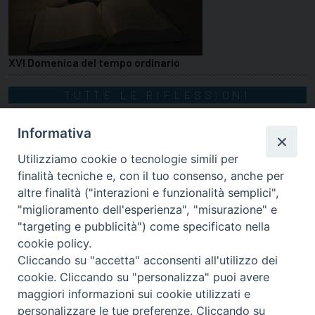
XVI Domenica del tempo ordinario
TUTTE LE RIFLESSIONI
Informativa
Utilizziamo cookie o tecnologie simili per
finalità tecniche e, con il tuo consenso, anche per
altre finalità ("interazioni e funzionalità semplici",
"miglioramento dell'esperienza", "misurazione" e
"targeting e pubblicità") come specificato nella
cookie policy.
Cliccando su "accetta" acconsenti all'utilizzo dei
cookie. Cliccando su "personalizza" puoi avere
via Amedeo Rossi, 28 - 12100 Cuneo
maggiori informazioni sui cookie utilizzati e
segreteriagenerale@diocesicuneofossano.it
personalizzare le tue preferenze. Cliccando su