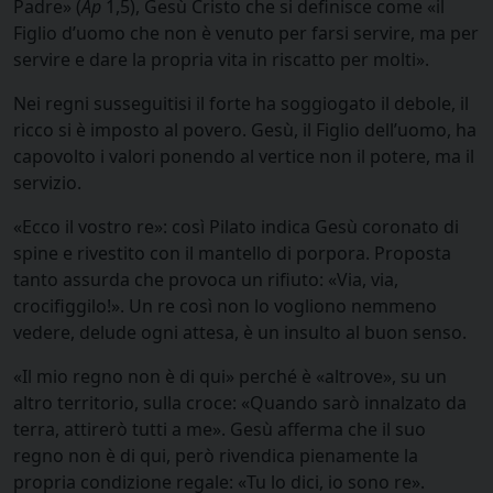
Padre» (
Ap
1,5), Gesù Cristo che si definisce come «il
Figlio d’uomo che non è venuto per farsi servire, ma per
servire e dare la propria vita in riscatto per molti».
Nei regni susseguitisi il forte ha soggiogato il debole, il
ricco si è imposto al povero. Gesù, il Figlio dell’uomo, ha
capovolto i valori ponendo al vertice non il potere, ma il
servizio.
«Ecco il vostro re»: così Pilato indica Gesù coronato di
spine e rivestito con il mantello di porpora. Proposta
tanto assurda che provoca un rifiuto: «Via, via,
crocifiggilo!». Un re così non lo vogliono nemmeno
vedere, delude ogni attesa, è un insulto al buon senso.
«Il mio regno non è di qui» perché è «altrove», su un
altro territorio, sulla croce: «Quando sarò innalzato da
terra, attirerò tutti a me». Gesù afferma che il suo
regno non è di qui, però rivendica pienamente la
propria condizione regale: «Tu lo dici, io sono re».