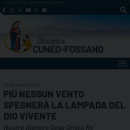
Skip
8 Agosto 2026
San Domenico, sacerdote
to
content
22 Novembre 2024
PIÙ NESSUN VENTO
SPEGNERÀ LA LAMPADA DEL
DIO VIVENTE
Nostro Signore Gesù Cristo Re