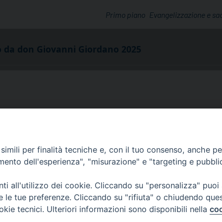
Primo piano
Evangelizzazione e sa
to da don Giovanni Giordano 2025
imili per finalità tecniche e, con il tuo consenso, anche per 
amento dell'esperienza", "misurazione" e "targeting e pubbli
i all'utilizzo dei cookie. Cliccando su "personalizza" puoi
re le tue preferenze. Cliccando su "rifiuta" o chiudendo que
via Amedeo Rossi, 28 - 12100 
okie tecnici. Ulteriori informazioni sono disponibili nella
coo
segreteriagenerale@diocesicu