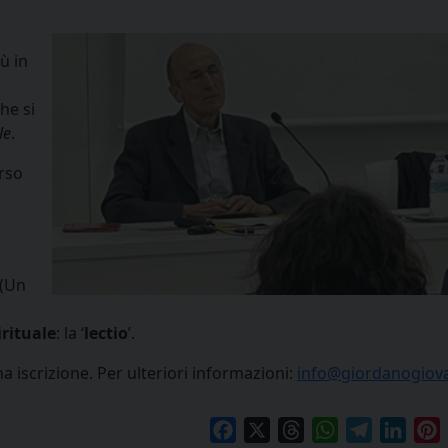
ù in
he si
le
.
orso
 (Un
irituale
: la ‘
lectio
’.
a iscrizione. Per ulteriori informazioni:
info@giordanogiova
Facebook
X
Threads
WhatsApp
Telegram
Linke
P