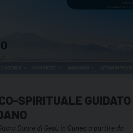
8 Agos
San Domenico, sa
 EVIDENZA
DOCUMENTI
ANNUARIO
APPUNTAMENTI
CO-SPIRITUALE GUIDATO
RDANO
l Sacro Cuore di Gesù in Cuneo a partire da