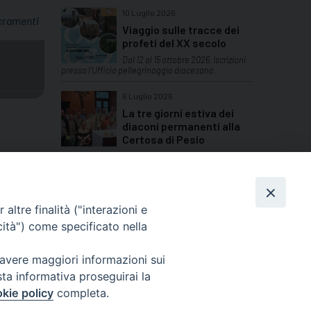
10 Luglio 2026
cramenti
Viaggio sulle tracce dei
profeti del XX secolo
Dal 12 al 15 ottobre 2026. Iscrizioni
presso l'Ufficio pellegrinaggio diocesano.
6 Luglio 2026
La tre giorni estiva dei
diaconi permanenti alla
Certosa di Pesio
Nel primo weekend di luglio la convivenza di
fraternità e condivisione con altri diaconi della
provincia
TUTTI GLI ARTICOLI
altre finalità ("interazioni e
cità") come specificato nella
 avere maggiori informazioni sui
sta informativa proseguirai la
Cuneo
kie policy
completa.
neofossano.it