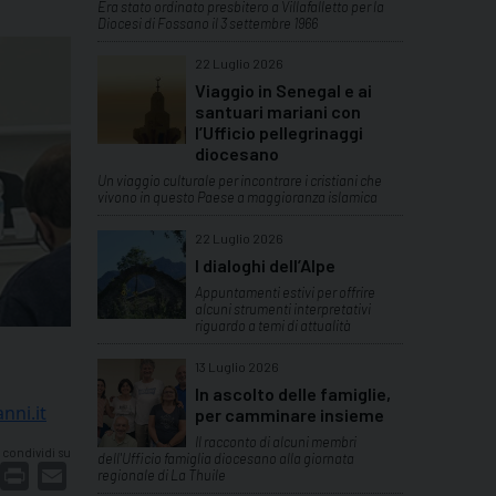
Era stato ordinato presbitero a Villafalletto per la
Diocesi di Fossano il 3 settembre 1966
22 Luglio 2026
Viaggio in Senegal e ai
santuari mariani con
l’Ufficio pellegrinaggi
diocesano
Un viaggio culturale per incontrare i cristiani che
vivono in questo Paese a maggioranza islamica
22 Luglio 2026
I dialoghi dell’Alpe
Appuntamenti estivi per offrire
alcuni strumenti interpretativi
riguardo a temi di attualità
13 Luglio 2026
In ascolto delle famiglie,
nni.it
per camminare insieme
Il racconto di alcuni membri
condividi su
dell'Ufficio famiglia diocesano alla giornata
dIn
interest
Print
Email
regionale di La Thuile