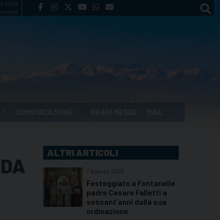
to 2026
cerdote
COMUNICAZIONE
ORARI MESSE
MAIL
ALTRI ARTICOLI
 DA
7 Agosto 2026
Festeggiato a Fontanelle
padre Cesare Falletti a
sessant’anni dalla sua
ordinazione