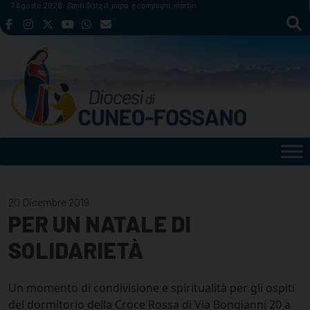
Skip
7 Agosto 2026
Santi Sisto II, papa, e compagni, martiri
to
content
20 Dicembre 2019
PER UN NATALE DI
SOLIDARIETÀ
Un momento di condivisione e spiritualità per gli ospiti
del dormitorio della Croce Rossa di Via Bongianni 20 a