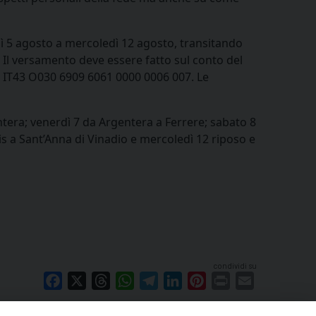
ì 5 agosto a mercoledì 12 agosto, transitando
o. Il versamento deve essere fatto sul conto del
n: IT43 O030 6909 6061 0000 0006 007. Le
ntera; venerdì 7 da Argentera a Ferrere; sabato 8
s a Sant’Anna di Vinadio e mercoledì 12 riposo e
condividi su
Facebook
X
Threads
WhatsApp
Telegram
LinkedIn
Pinterest
Print
Email
Primo piano
Evangelizzazione e sacramenti