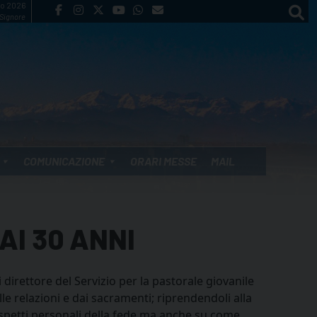
to 2026
 Signore
COMUNICAZIONE
ORARI MESSE
MAIL
AI 30 ANNI
direttore del Servizio per la pastorale giovanile
lle relazioni e dai sacramenti; riprendendoli alla
aspetti personali della fede ma anche su come