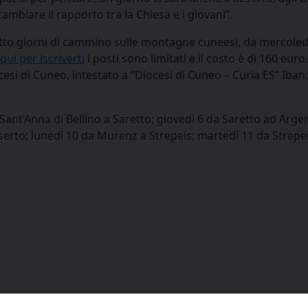
biare il rapporto tra la Chiesa e i giovani”.
 otto giorni di cammino sulle montagne cuneesi, da mercoled
 qui per iscriverti
i posti sono limitati e il costo è di 160 eur
esi di Cuneo, intestato a “Diocesi di Cuneo – Curia ES” Iba
Sant’Anna di Bellino a Saretto; giovedì 6 da Saretto ad Arge
erto; lunedì 10 da Murenz a Strepeis; martedì 11 da Strepei