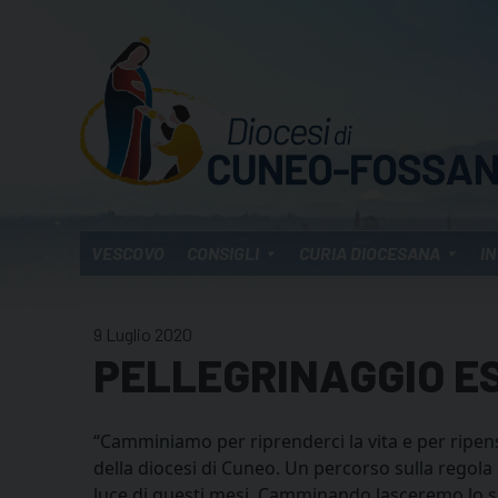
Skip
to
content
VESCOVO
CONSIGLI
CURIA DIOCESANA
IN
9 Luglio 2020
PELLEGRINAGGIO EST
“Camminiamo per riprenderci la vita e per ripens
della diocesi di Cuneo. Un percorso sulla regola d
luce di questi mesi. Camminando lasceremo lo sp