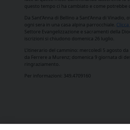
questo tempo ci ha cambiato e come potrebbe cam
Da Sant’Anna di Bellino a Sant’Anna di Vinadio,
ogni sera in una casa alpina parrocchiale.
Clicca
Settore Evangelizzazione e sacramenti della Dioc
iscrizioni si chiudono domenica 26 luglio.
L’itinerario del cammino: mercoledì 5 agosto da 
da Ferrere a Murenz; domenica 9 giornata di des
ringraziamento.
Per informazioni: 349.4709160