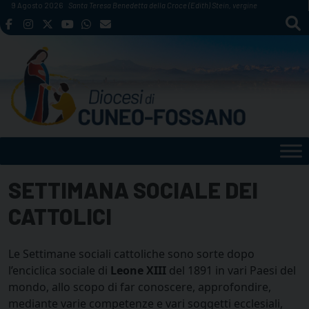
Skip
9 Agosto 2026
Santa Teresa Benedetta della Croce (Edith) Stein, vergine
to
content
SETTIMANA SOCIALE DEI
CATTOLICI
Le Settimane sociali cattoliche sono sorte dopo
l’enciclica sociale di
Leone XIII
del 1891 in vari Paesi del
mondo, allo scopo di far conoscere, approfondire,
mediante varie competenze e vari soggetti ecclesiali,