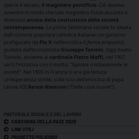
specie il laicato,
il magistero pontificio
. Ciò doveva
avvenire in modo che tale magistero fosse assunto e
divenisse
anima della costruzione della società
contemporanea.
La prima Settimana sociale fu ideata
dall’«Unione popolare cattolica italiana» (organismo
prefigurato da
Pio X
nell’enciclica
Il fermo proposito
),
guidata dall’economista
Giuseppe Toniolo
, oggi beato.
Toniolo, assieme al
cardinale Pietro Maffi,
nel 1907
varò l’iniziativa con il motto:
“Ispirare cristianamente la
società”.
Nel 1905 in Francia si era già tenuta
un’esperienza simile, sulla scia dell’enciclica di papa
Leone XIII
Rerum Novarum
(“Delle cose nuove”).
PASTORALE SOCIALE E DEL LAVORO
CAROVANA DELLA PACE 2025
LINK UTILI
PROGETTO POLICORO