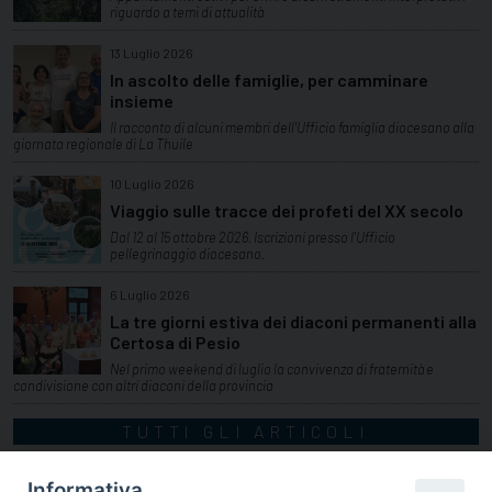
riguardo a temi di attualità
13 Luglio 2026
In ascolto delle famiglie, per camminare
insieme
Il racconto di alcuni membri dell'Ufficio famiglia diocesano alla
giornata regionale di La Thuile
10 Luglio 2026
Viaggio sulle tracce dei profeti del XX secolo
Dal 12 al 15 ottobre 2026. Iscrizioni presso l'Ufficio
pellegrinaggio diocesano.
6 Luglio 2026
La tre giorni estiva dei diaconi permanenti alla
Certosa di Pesio
Nel primo weekend di luglio la convivenza di fraternità e
condivisione con altri diaconi della provincia
TUTTI GLI ARTICOLI
Informativa