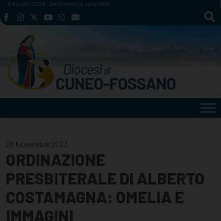
Skip
8 Agosto 2026
San Domenico, sacerdote
to
content
26 Novembre 2023
ORDINAZIONE
PRESBITERALE DI ALBERTO
COSTAMAGNA: OMELIA E
IMMAGINI