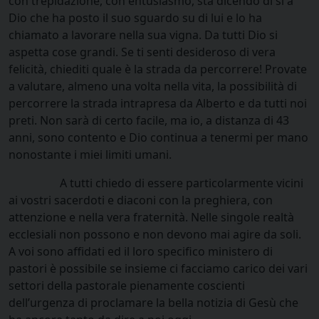
con trepidazione, con entusiasmo, sta dicendo di si a
Dio che ha posto il suo sguardo su di lui e lo ha
chiamato a lavorare nella sua vigna. Da tutti Dio si
aspetta cose grandi. Se ti senti desideroso di vera
felicità, chiediti quale è la strada da percorrere! Provate
a valutare, almeno una volta nella vita, la possibilità di
percorrere la strada intrapresa da Alberto e da tutti noi
preti. Non sarà di certo facile, ma io, a distanza di 43
anni, sono contento e Dio continua a tenermi per mano
nonostante i miei limiti umani.
A tutti chiedo di essere particolarmente vicini
ai vostri sacerdoti e diaconi con la preghiera, con
attenzione e nella vera fraternità. Nelle singole realtà
ecclesiali non possono e non devono mai agire da soli.
A voi sono affidati ed il loro specifico ministero di
pastori è possibile se insieme ci facciamo carico dei vari
settori della pastorale pienamente coscienti
dell’urgenza di proclamare la bella notizia di Gesù che