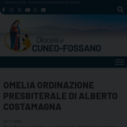
Skip
6 Agosto 2026
Festa della Trasfigurazione del Signore
to
content
OMELIA ORDINAZIONE
PRESBITERALE DI ALBERTO
COSTAMAGNA
25-11-2023