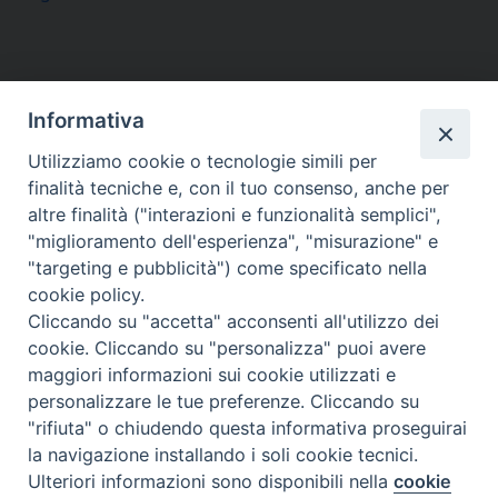
Informativa
Utilizziamo cookie o tecnologie simili per
finalità tecniche e, con il tuo consenso, anche per
altre finalità ("interazioni e funzionalità semplici",
"miglioramento dell'esperienza", "misurazione" e
"targeting e pubblicità") come specificato nella
cookie policy.
via Amedeo Rossi, 28 - 12100 Cuneo
Cliccando su "accetta" acconsenti all'utilizzo dei
segreteriagenerale@diocesicuneofossano.it
cookie. Cliccando su "personalizza" puoi avere
c.f. 96017380047
maggiori informazioni sui cookie utilizzati e
personalizzare le tue preferenze. Cliccando su
"rifiuta" o chiudendo questa informativa proseguirai
la navigazione installando i soli cookie tecnici.
Ulteriori informazioni sono disponibili nella
cookie
Preferenze Cookie