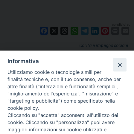
condividi su
Facebook
X
Threads
WhatsApp
Telegram
LinkedIn
Pinterest
Print
E
Carità e impegno sociale
Informativa
Utilizziamo cookie o tecnologie simili per
finalità tecniche e, con il tuo consenso, anche per
altre finalità ("interazioni e funzionalità semplici",
"miglioramento dell'esperienza", "misurazione" e
"targeting e pubblicità") come specificato nella
cookie policy.
Cliccando su "accetta" acconsenti all'utilizzo dei
cookie. Cliccando su "personalizza" puoi avere
via Amedeo Rossi, 28 - 12100 Cuneo
maggiori informazioni sui cookie utilizzati e
segreteriagenerale@diocesicuneofossano.it