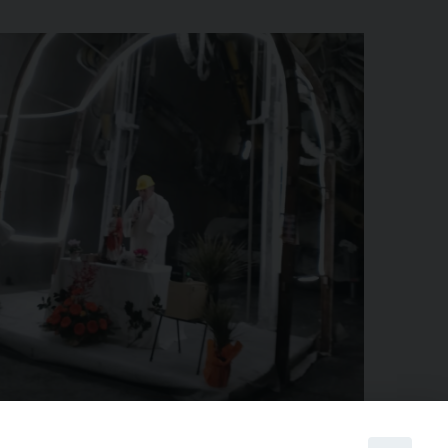
condividi su
Facebook
X
Threads
WhatsApp
Telegram
LinkedIn
Pinterest
Print
Email