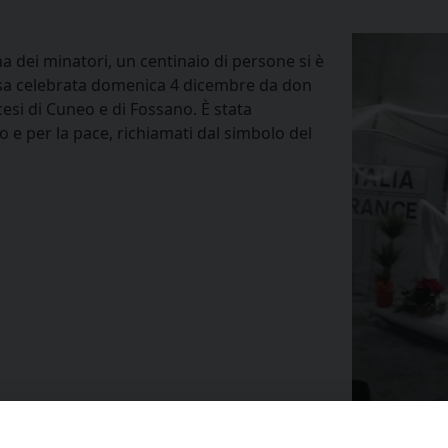
a dei minatori, un centinaio di persone si è
ssa celebrata domenica 4 dicembre da don
cesi di Cuneo e di Fossano. È stata
 e per la pace, richiamati dal simbolo del