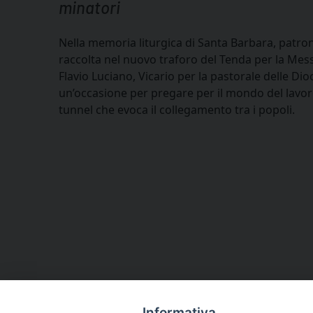
minatori
Nella memoria liturgica di Santa Barbara, patron
raccolta nel nuovo traforo del Tenda per la Me
Flavio Luciano, Vicario per la pastorale delle Dio
un’occasione per pregare per il mondo del lavoro
tunnel che evoca il collegamento tra i popoli.
Informativa