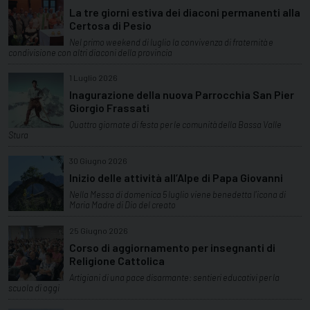
La tre giorni estiva dei diaconi permanenti alla
Certosa di Pesio
Nel primo weekend di luglio la convivenza di fraternità e
condivisione con altri diaconi della provincia
1 Luglio 2026
Inagurazione della nuova Parrocchia San Pier
Giorgio Frassati
Quattro giornate di festa per le comunità della Bassa Valle
Stura
30 Giugno 2026
Inizio delle attività all’Alpe di Papa Giovanni
Nella Messa di domenica 5 luglio viene benedetta l’icona di
Maria Madre di Dio del creato
25 Giugno 2026
Corso di aggiornamento per insegnanti di
Religione Cattolica
Artigiani di una pace disarmante: sentieri educativi per la
scuola di oggi