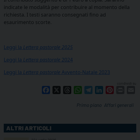
indicate le modalità per contribuire al momento della
richiesta. I testi saranno consegnati fino ad
esaurimento scorte.
Leggi la
Lettera pastorale 2025
Leggi la
Lettera pastorale
2024
Leggi la
Lettera pastorale
Avvento-Natale 2023
condividi su
Facebook
X
Threads
WhatsApp
Telegram
LinkedIn
Pinterest
Print
E
Primo piano
Affari generali
ALTRI ARTICOLI
22 Luglio 2026