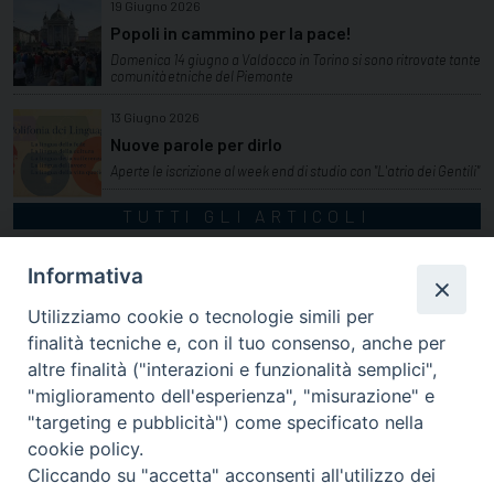
19 Giugno 2026
Popoli in cammino per la pace!
Domenica 14 giugno a Valdocco in Torino si sono ritrovate tante
comunità etniche del Piemonte
13 Giugno 2026
Nuove parole per dirlo
Aperte le iscrizione al week end di studio con "L'atrio dei Gentili"
TUTTI GLI ARTICOLI
Informativa
Utilizziamo cookie o tecnologie simili per
finalità tecniche e, con il tuo consenso, anche per
altre finalità ("interazioni e funzionalità semplici",
"miglioramento dell'esperienza", "misurazione" e
"targeting e pubblicità") come specificato nella
cookie policy.
Cliccando su "accetta" acconsenti all'utilizzo dei