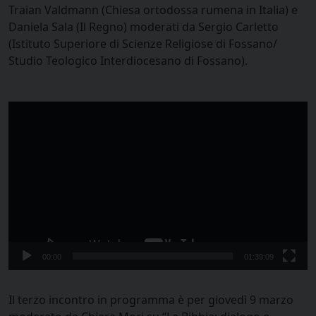
Traian Valdmann (Chiesa ortodossa rumena in Italia) e
Daniela Sala (Il Regno) moderati da Sergio Carletto
(Istituto Superiore di Scienze Religiose di Fossano/
Studio Teologico Interdiocesano di Fossano).
Video
Player
00:00
01:39:09
Il terzo incontro in programma è per giovedì 9 marzo