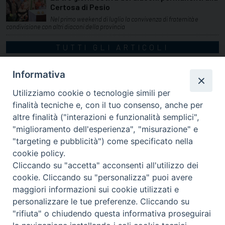
Certosa di Pesio
Nel primo weekend di luglio la convivenza di fraternità e
condivisione con altri diaconi della provincia
TUTTI GLI ARTICOLI
Informativa
Utilizziamo cookie o tecnologie simili per
finalità tecniche e, con il tuo consenso, anche per
altre finalità ("interazioni e funzionalità semplici",
"miglioramento dell'esperienza", "misurazione" e
"targeting e pubblicità") come specificato nella
cookie policy.
Cliccando su "accetta" acconsenti all'utilizzo dei
cookie. Cliccando su "personalizza" puoi avere
via Amedeo Rossi, 28 - 12100 Cuneo
maggiori informazioni sui cookie utilizzati e
segreteriagenerale@diocesicuneofossano.it
personalizzare le tue preferenze. Cliccando su
c.f. 96017380047
"rifiuta" o chiudendo questa informativa proseguirai