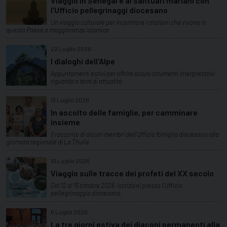
Viaggio in Senegal e ai santuari mariani con
l’Ufficio pellegrinaggi diocesano
Un viaggio culturale per incontrare i cristiani che vivono in
questo Paese a maggioranza islamica
22 Luglio 2026
I dialoghi dell’Alpe
Appuntamenti estivi per offrire alcuni strumenti interpretativi
riguardo a temi di attualità
13 Luglio 2026
In ascolto delle famiglie, per camminare
insieme
Il racconto di alcuni membri dell'Ufficio famiglia diocesano alla
giornata regionale di La Thuile
10 Luglio 2026
Viaggio sulle tracce dei profeti del XX secolo
Dal 12 al 15 ottobre 2026. Iscrizioni presso l'Ufficio
pellegrinaggio diocesano.
6 Luglio 2026
La tre giorni estiva dei diaconi permanenti alla