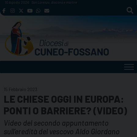
Skip
10 Agosto 2026
San Lorenzo, diacono e martire
to
content
15 Febbraio 2023
LE CHIESE OGGI IN EUROPA:
PONTI O BARRIERE? (VIDEO)
Video del secondo appuntamento
sull’eredità del vescovo Aldo Giordano