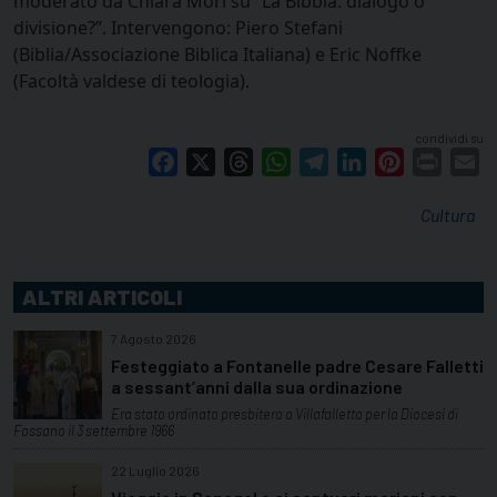
moderato da Chiara Mori su “La Bibbia: dialogo o
divisione?”. Intervengono: Piero Stefani
(Biblia/Associazione Biblica Italiana) e Eric Noffke
(Facoltà valdese di teologia).
condividi su
Facebook
X
Threads
WhatsApp
Telegram
LinkedIn
Pinterest
Print
E
Cultura
ALTRI ARTICOLI
7 Agosto 2026
Festeggiato a Fontanelle padre Cesare Falletti
a sessant’anni dalla sua ordinazione
Era stato ordinato presbitero a Villafalletto per la Diocesi di
Fossano il 3 settembre 1966
22 Luglio 2026