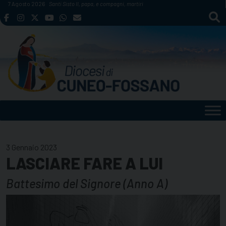
Skip
7 Agosto 2026
Santi Sisto II, papa, e compagni, martiri
to
content
3 Gennaio 2023
LASCIARE FARE A LUI
Battesimo del Signore (Anno A)