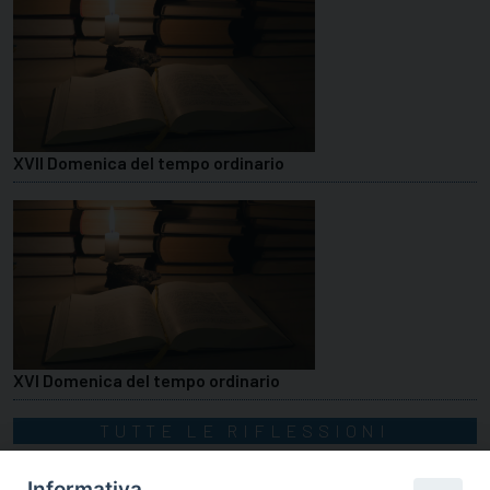
XVII Domenica del tempo ordinario
XVI Domenica del tempo ordinario
TUTTE LE RIFLESSIONI
Informativa