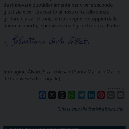
da rinnovare quotidianamente per vivere secondo
giustizia e verità accanto al nostro fratello senza
gridare o alzare i toni, senza spegnere stoppini dalla
fiamma smorta, e per vivere da figli di fronte al Padre.
Immagine: Álvaro Siza, chiesa di Santa Maria in Marco
de Canaveses (Portogallo)
condividi su
Facebook
X
Threads
WhatsApp
Telegram
LinkedIn
Pinterest
Print
E
Riflessioni nelle festività liturgiche