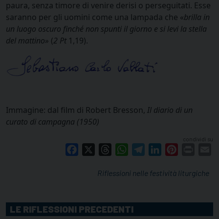
paura, senza timore di venire derisi o perseguitati. Esse
saranno per gli uomini come una lampada che «
brilla in
un luogo oscuro finché non spunti il giorno e si levi la stella
del mattino
»
(
2 Pt
1,19).
Immagine: dal film di Robert Bresson,
Il diario di un
curato di campagna (1950)
condividi su
Facebook
X
Threads
WhatsApp
Telegram
LinkedIn
Pinterest
Print
E
Riflessioni nelle festività liturgiche
LE RIFLESSIONI PRECEDENTI