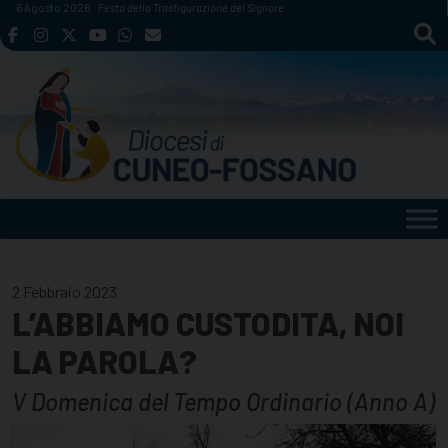
Skip
6 Agosto 2026
Festa della Trasfigurazione del Signore
to
content
2 Febbraio 2023
L’ABBIAMO CUSTODITA, NOI
LA PAROLA?
V Domenica del Tempo Ordinario (Anno A)