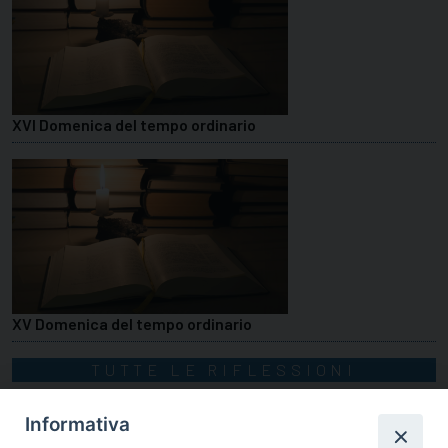
XVI Domenica del tempo ordinario
XV Domenica del tempo ordinario
TUTTE LE RIFLESSIONI
Informativa