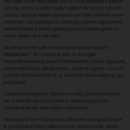
«
Voi siete il sale della terra; ma se il sale perdesse il sapore,
con che cosa lo si potrà render salato? Voi siete la luce del
mondo; non può restare nascosta una città collocata sopra
un monte.
Così risplenda la vostra luce davanti agli uomini,
perché vedano le vostre opere buone e rendano gloria al
vostro Padre che è nei cieli
»
.
La parabola del sale è raccontata subito dopo le
«beatitudini”. Il cristiano è sale se accoglie
integralmente le proposte del Maestro, senza aggiunte,
senza modifiche, senza i «ma», i «se» e i «però» con cui
si tenta di ammorbidirle, di renderle meno esigenti, più
praticabili.
Una parola esigente, da porre in alto, perché sia luce
per il mondo senza occultare, velare le parti più
impegnative del messaggio evangelico.
Ai discepoli non è chiesto di difendere o di giustificare
le proposte di Gesù, devono solo annunciarle, senza