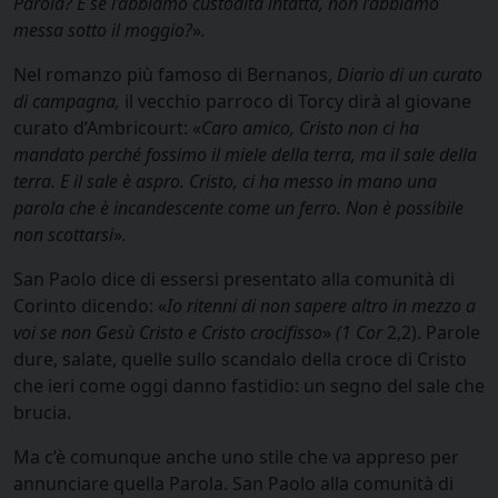
Parola? E se l’abbiamo custodita intatta, non l’abbiamo
messa sotto il moggio?
»
.
Nel romanzo più famoso di Bernanos,
Diario di un curato
di campagna,
il vecchio parroco di Torcy dirà al giovane
curato d’Ambricourt: «
Caro amico, Cristo non ci ha
mandato perché fossimo il miele della terra, ma il sale della
terra. E il sale è aspro. Cristo, ci ha messo in mano una
parola che è incandescente come un ferro. Non è possibile
non scottarsi
»
.
San Paolo dice di essersi presentato alla comunità di
Corinto dicendo: «
Io ritenni di non sapere altro in mezzo a
voi se non Gesù Cristo e Cristo crocifisso
»
(1 Cor
2,2). Parole
dure, salate, quelle sullo scandalo della croce di Cristo
che ieri come oggi danno fastidio: un segno del sale che
brucia.
Ma c’è comunque anche uno stile che va appreso per
annunciare quella Parola. San Paolo alla comunità di