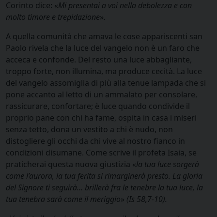
Corinto dice: «
Mi presentai a voi nella debolezza e con
molto timore e trepidazione
»
.
A quella comunità che amava le cose appariscenti san
Paolo rivela che la luce del vangelo non è un faro che
acceca e confonde. Del resto una luce abbagliante,
troppo forte, non illumina, ma produce cecità. La luce
del vangelo assomiglia di più alla tenue lampada che si
pone accanto al letto di un ammalato per consolare,
rassicurare, confortare; è luce quando condivide il
proprio pane con chi ha fame, ospita in casa i miseri
senza tetto, dona un vestito a chi è nudo, non
distogliere gli occhi da chi vive al nostro fianco in
condizioni disumane. Come scrive il profeta Isaia, se
praticherai questa nuova giustizia «
la tua luce sorgerà
come l’aurora,
la tua ferita si rimarginerà presto. La gloria
del Signore ti seguirà… brillerà fra le tenebre la tua luce, la
tua tenebra sarà come il meriggio
»
(Is 58,7-10).