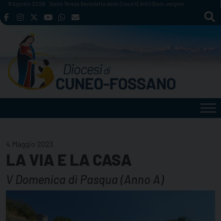
Skip
9 Agosto 2026
Santa Teresa Benedetta della Croce (Edith) Stein, vergine
to
content
4 Maggio 2023
LA VIA E LA CASA
V Domenica di Pasqua (Anno A)