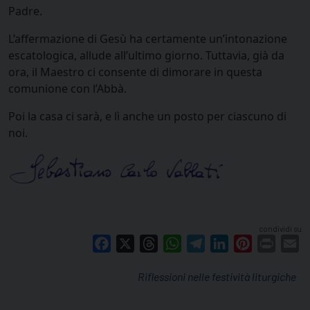
Padre.
L’affermazione di Gesù ha certamente un’intonazione
escatologica, allude all’ultimo giorno. Tuttavia, già da
ora, il Maestro ci consente di dimorare in questa
comunione con l’Abbà.
Poi la casa ci sarà, e lì anche un posto per ciascuno di
noi.
condividi su
Facebook
X
Threads
WhatsApp
Telegram
LinkedIn
Pinterest
Print
E
Riflessioni nelle festività liturgiche