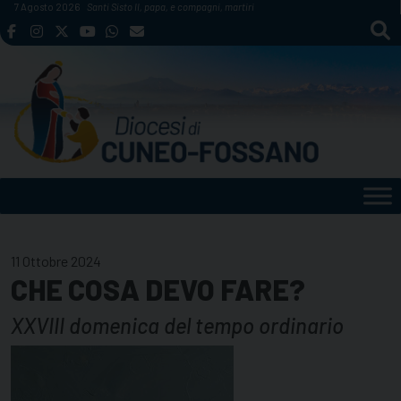
Skip
7 Agosto 2026
Santi Sisto II, papa, e compagni, martiri
to
content
11 Ottobre 2024
CHE COSA DEVO FARE?
XXVIII domenica del tempo ordinario