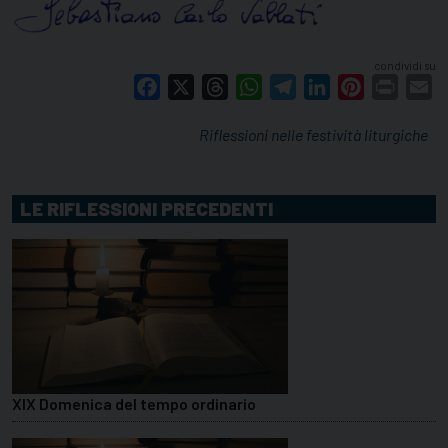
condividi su
Facebook
X
Threads
WhatsApp
Telegram
LinkedIn
Pinterest
Print
E
Riflessioni nelle festività liturgiche
LE RIFLESSIONI PRECEDENTI
XIX Domenica del tempo ordinario