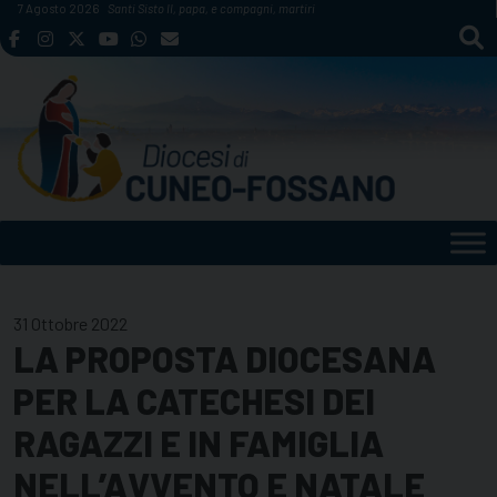
Skip
7 Agosto 2026
Santi Sisto II, papa, e compagni, martiri
to
content
31 Ottobre 2022
LA PROPOSTA DIOCESANA
PER LA CATECHESI DEI
RAGAZZI E IN FAMIGLIA
NELL’AVVENTO E NATALE