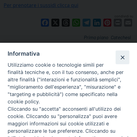
Per prenotare i sussidi clicca qui
condividi su
Facebook
X
Threads
WhatsApp
Telegram
LinkedIn
Pinterest
Print
E
Primo piano
Catechesi
Informativa
Utilizziamo cookie o tecnologie simili per
finalità tecniche e, con il tuo consenso, anche per
altre finalità ("interazioni e funzionalità semplici",
"miglioramento dell'esperienza", "misurazione" e
"targeting e pubblicità") come specificato nella
cookie policy.
Cliccando su "accetta" acconsenti all'utilizzo dei
cookie. Cliccando su "personalizza" puoi avere
via Amedeo Rossi, 28 - 12100 Cuneo
maggiori informazioni sui cookie utilizzati e
segreteriagenerale@diocesicuneofossano.it
personalizzare le tue preferenze. Cliccando su
c.f. 96017380047