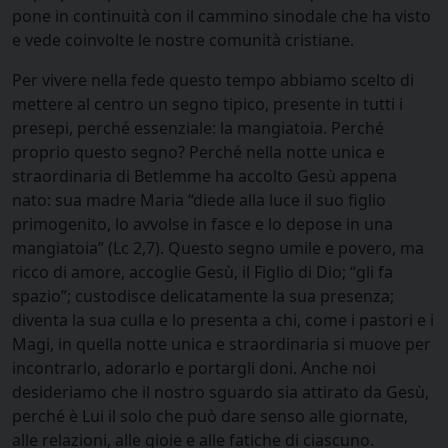
pone in continuità con il cammino sinodale che ha visto
e vede coinvolte le nostre comunità cristiane.
Per vivere nella fede questo tempo abbiamo scelto di
mettere al centro un segno tipico, presente in tutti i
presepi, perché essenziale: la mangiatoia. Perché
proprio questo segno? Perché nella notte unica e
straordinaria di Betlemme ha accolto Gesù appena
nato: sua madre Maria “diede alla luce il suo figlio
primogenito, lo avvolse in fasce e lo depose in una
mangiatoia” (Lc 2,7). Questo segno umile e povero, ma
ricco di amore, accoglie Gesù, il Figlio di Dio; “gli fa
spazio”; custodisce delicatamente la sua presenza;
diventa la sua culla e lo presenta a chi, come i pastori e i
Magi, in quella notte unica e straordinaria si muove per
incontrarlo, adorarlo e portargli doni. Anche noi
desideriamo che il nostro sguardo sia attirato da Gesù,
perché è Lui il solo che può dare senso alle giornate,
alle relazioni, alle gioie e alle fatiche di ciascuno.