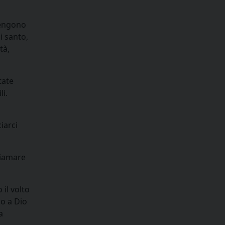
tengono
i santo,
tà,
tate
li.
iarci
hiamare
 il volto
mo a Dio
a