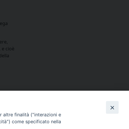
iega
ere,
 e cioè
della
condividi su
dIn
interest
Print
Email
liturgiche
altre finalità ("interazioni e
cità") come specificato nella