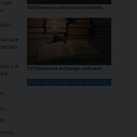
 cioè
XVII Domenica del tempo ordinario
er
iuste,
manciate
 società
rado e di
XVI Domenica del tempo ordinario
sarà
TUTTE LE RIFLESSIONI
ti,
va.
ti.
nemici.