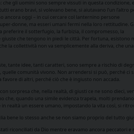
 che gli uomini sono sempre vissuti in questa condizione, e
tti erano bravi, si volevano bene, si aiutavano l’un l’altro p
ono ancora oggi – in cui cercare col lanternino persone
per-donne, ma esseri umani fermi nella loro rettitudine. G
a preferire il sotterfugio, la furbizia, il compromesso, la
iuste che tengono in piedi le città. Per fortuna, esistono 
 che la collettività non va semplicemente alla deriva, che una
te, tante idee, tanti caratteri, sono sempre a rischio di deg
, quelle comunità vivono. Non arrendersi si può, perché ci 
favore di altri, perché ciò che è ingiusto non accada.
n sorpresa che, nella realtà, di giusti ce ne sono dieci, ven
sino che, quando una simile evidenza trapela, molti prendano
n realtà un essere umano, impostando la vita così, si ritro
lia bene lo stesso anche se non siamo proprio del tutto gius
stati riconciliati da Dio mentre eravamo ancora peccatori e 