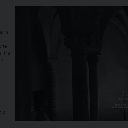
iera
nche
i tra
In
e
i
o a