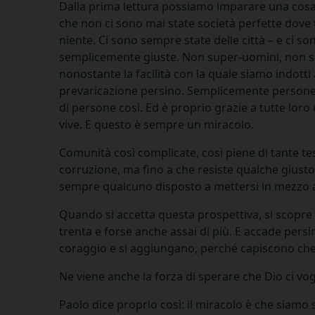
Dalla prima lettura possiamo imparare una cosa:
che non ci sono mai state società perfette dove tu
niente. Ci sono sempre state delle città – e ci s
semplicemente giuste. Non super-uomini, non su
nonostante la facilità con la quale siamo indotti 
prevaricazione persino. Semplicemente persone g
di persone così. Ed è proprio grazie a tutte loro
vive. E questo è sempre un miracolo.
Comunità così complicate, così piene di tante tes
corruzione, ma fino a che resiste qualche giusto
sempre qualcuno disposto a mettersi in mezzo a 
Quando si accetta questa prospettiva, si scopre co
trenta e forse anche assai di più. E accade per
coraggio e si aggiungano, perché capiscono che i
Ne viene anche la forza di sperare che Dio ci vog
Paolo dice proprio così: il miracolo è che siamo 