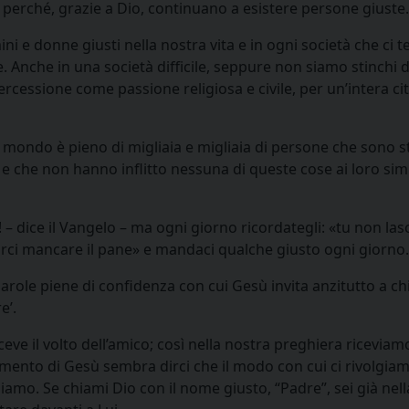
perché, grazie a Dio, continuano a esistere persone giuste.
ni e donne giusti nella nostra vita e in ogni società che ci 
re. Anche in una società difficile, seppure non siamo stinchi d
ercessione come passione religiosa e civile, per un’intera cit
mondo è pieno di migliaia e migliaia di persone che sono s
e, e che non hanno inflitto nessuna di queste cose ai loro simi
! – dice il Vangelo – ma ogni giorno ricordategli: «tu non lasc
 farci mancare il pane» e mandaci qualche giusto ogni giorno.
 parole piene di confidenza con cui Gesù invita anzitutto a c
e’.
eve il volto dell’amico; così nella nostra preghiera riceviamo
amento di Gesù sembra dirci che il modo con cui ci rivolgia
iamo. Se chiami Dio con il nome giusto, “Padre”, sei già nell