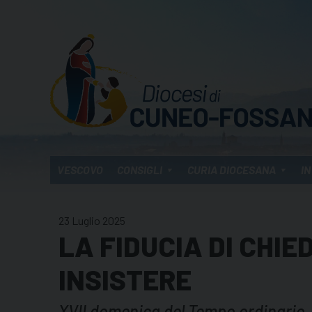
Skip
to
content
VESCOVO
CONSIGLI
CURIA DIOCESANA
IN
23 Luglio 2025
LA FIDUCIA DI CHIE
INSISTERE
XVII domenica del Tempo ordinario