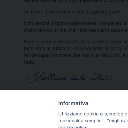
disposizione di un modo dignitoso e umano di st
In ultimo: perché una preghiera prolungata?
Non perché il Padre voglia essere interpellato
molto tempo prima che il suo desiderio assuma l
Non so come dirlo, ma forse la preghiera non se
pensiamo al miracolo – ma a guardarla con gli o
rende capaci di attese che non si arrendono, la c
fede.
Informativa
Utilizziamo cookie o tecnologie s
funzionalità semplici", "miglior
cookie policy.