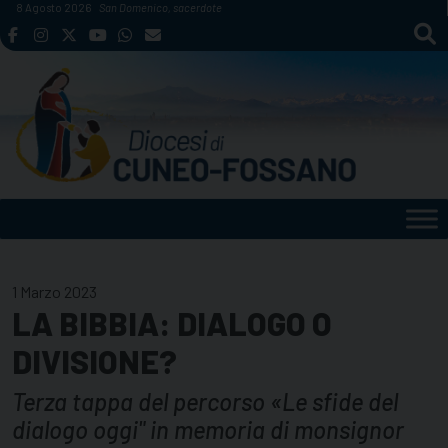
Skip
8 Agosto 2026
San Domenico, sacerdote
to
content
1 Marzo 2023
LA BIBBIA: DIALOGO O
DIVISIONE?
Terza tappa del percorso «Le sfide del
dialogo oggi" in memoria di monsignor