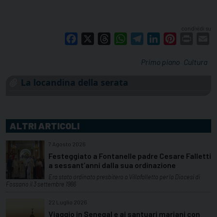
condividi su
Facebook
X
Threads
WhatsApp
Telegram
LinkedIn
Pinterest
Print
E
Primo piano
Cultura
La locandina della serata
ALTRI ARTICOLI
7 Agosto 2026
Festeggiato a Fontanelle padre Cesare Falletti
a sessant’anni dalla sua ordinazione
Era stato ordinato presbitero a Villafalletto per la Diocesi di
Fossano il 3 settembre 1966
22 Luglio 2026
Viaggio in Senegal e ai santuari mariani con