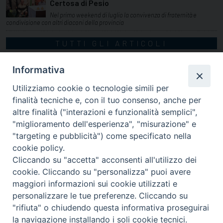
Certosa di Pesio
Nel primo weekend di luglio la convivenza di fraternità e
condivisione con altri diaconi della provincia
TUTTI GLI ARTICOLI
Informativa
Utilizziamo cookie o tecnologie simili per
finalità tecniche e, con il tuo consenso, anche per
altre finalità ("interazioni e funzionalità semplici",
"miglioramento dell'esperienza", "misurazione" e
"targeting e pubblicità") come specificato nella
cookie policy.
Cliccando su "accetta" acconsenti all'utilizzo dei
cookie. Cliccando su "personalizza" puoi avere
via Amedeo Rossi, 28 - 12100 Cuneo
maggiori informazioni sui cookie utilizzati e
segreteriagenerale@diocesicuneofossano.it
personalizzare le tue preferenze. Cliccando su
c.f. 96017380047
"rifiuta" o chiudendo questa informativa proseguirai
la navigazione installando i soli cookie tecnici.