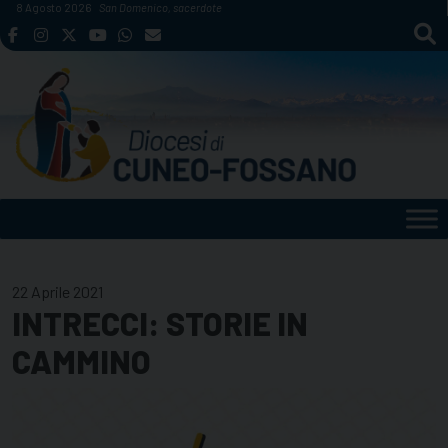
Skip
8 Agosto 2026
San Domenico, sacerdote
to
content
22 Aprile 2021
INTRECCI: STORIE IN
CAMMINO