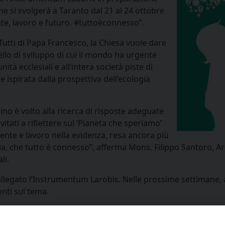
che si svolgerà a Taranto dal 21 al 24 ottobre
te, lavoro e futuro. #tuttoèconnesso”.
i Tutti di Papa Francesco, la Chiesa vuole dare
lo di sviluppo di cui il mondo ha urgente
à ecclesiali e all’intera società piste di
e ispirata dalla prospettiva dell’ecologia
ino è volto alla ricerca di risposte adeguate
vitati a riflettere sul ‘Pianeta che speriamo’
nte e lavoro nella evidenza, resa ancora più
, che tutto è connesso”, afferma Mons. Filippo Santoro, Ar
li.
llegato l’Instrumentum Larobis. Nelle prossime settimane, a 
nti sul tema.