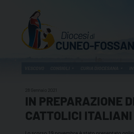
Skip
to
content
VESCOVO
CONSIGLI
CURIA DIOCESANA
IN
28 Gennaio 2021
IN PREPARAZIONE D
CATTOLICI ITALIANI
Lo scorso 19 novembre è stato presentato onlin