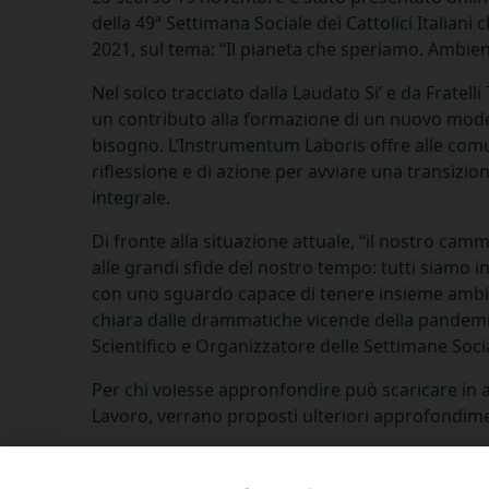
della 49ª Settimana Sociale dei Cattolici Italiani 
2021, sul tema: “Il pianeta che speriamo. Ambien
Nel solco tracciato dalla Laudato Si’ e da Fratell
un contributo alla formazione di un nuovo model
bisogno. L’Instrumentum Laboris offre alle comunit
riflessione e di azione per avviare una transizion
integrale.
Di fronte alla situazione attuale, “il nostro camm
alle grandi sfide del nostro tempo: tutti siamo in
con uno sguardo capace di tenere insieme ambie
chiara dalle drammatiche vicende della pandemia
Scientifico e Organizzatore delle Settimane Socia
Per chi volesse appronfondire può scaricare in a
Lavoro, verrano proposti ulteriori approfondime