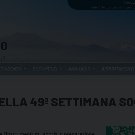
7 Agos
Santi Sisto II, papa, e compagni,
 EVIDENZA
DOCUMENTI
ANNUARIO
APPUNTAMENTI
ELLA 49ª SETTIMANA SO
e l’Instrumentum Laboris in preparazione