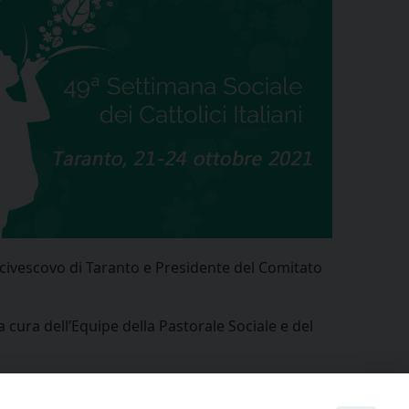
civescovo di Taranto e Presidente del Comitato
cura dell’Equipe della Pastorale Sociale e del
condividi su
Facebook
X
Threads
WhatsApp
Telegram
LinkedIn
Pinterest
Print
Email