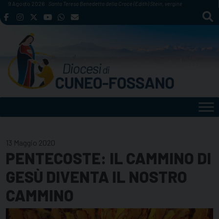
Skip
9 Agosto 2026
Santa Teresa Benedetta della Croce (Edith) Stein, vergine
to
content
13 Maggio 2020
PENTECOSTE: IL CAMMINO DI
GESÙ DIVENTA IL NOSTRO
CAMMINO