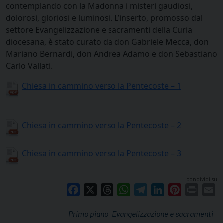
contemplando con la Madonna i misteri gaudiosi,
dolorosi, gloriosi e luminosi. L’inserto, promosso dal
settore Evangelizzazione e sacramenti della Curia
diocesana, è stato curato da don Gabriele Mecca, don
Mariano Bernardi, don Andrea Adamo e don Sebastiano
Carlo Vallati.
Chiesa in cammino verso la Pentecoste – 1
Chiesa in cammino verso la Pentecoste – 2
Chiesa in cammino verso la Pentecoste – 3
condividi su
Facebook
X
Threads
WhatsApp
Telegram
LinkedIn
Pinterest
Print
E
Primo piano
Evangelizzazione e sacramenti