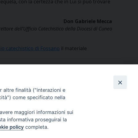
uela, con la certezza che in Lui si può trovare
Don Gabriele Mecca
ettore dell’Ufficio Catechistico della Diocesi di Cuneo
icio catechistico di Fossano
il materiale
condividi su
Facebook
X
Threads
WhatsApp
Telegram
LinkedIn
Pinterest
Print
Email
Catechesi
altre finalità ("interazioni e
cità") come specificato nella
 avere maggiori informazioni sui
sta informativa proseguirai la
Cuneo
kie policy
completa.
neofossano.it