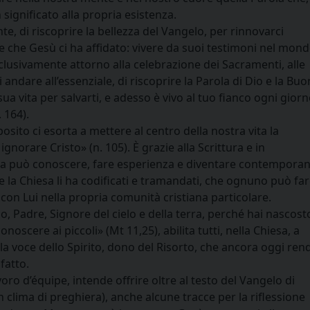
significato alla propria esistenza.
, di riscoprire la bellezza del Vangelo, per rinnovarci
ne che Gesù ci ha affidato: vivere da suoi testimoni nel mond
esclusivamente attorno alla celebrazione dei Sacramenti, alle
di andare all’essenziale, di riscoprire la Parola di Dio e la Bu
ua vita per salvarti, e adesso è vivo al tuo fianco ogni giorn
. 164).
sito ci esorta a mettere al centro della nostra vita la
gnorare Cristo» (n. 105). È grazie alla Scrittura e in
ona può conoscere, fare esperienza e diventare contempora
me la Chiesa li ha codificati e tramandati, che ognuno può fa
on Lui nella propria comunità cristiana particolare.
io, Padre, Signore del cielo e della terra, perché hai nascost
onoscere ai piccoli» (Mt 11,25), abilita tutti, nella Chiesa, a
e la voce dello Spirito, dono del Risorto, che ancora oggi ren
fatto.
voro d’équipe, intende offrire oltre al testo del Vangelo di
 clima di preghiera), anche alcune tracce per la riflessione