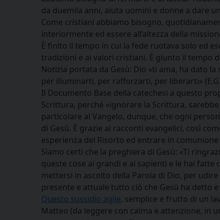
da duemila anni, aiuta uomini e donne a dare un 
Come cristiani abbiamo bisogno, quotidianamente
interiormente ed essere all’altezza della missio
È finito il tempo in cui la fede ruotava solo ed 
tradizioni e ai valori cristiani. È giunto il tempo 
Notizia portata da Gesù: Dio «ti ama, ha dato la s
per illuminarti, per rafforzarti, per liberarti» (E.G
Il Documento Base della catechesi a questo propo
Scrittura, perché «ignorare la Scrittura, sarebbe i
particolare al Vangelo, dunque, che ogni pers
di Gesù. È grazie ai racconti evangelici, così co
esperienza del Risorto ed entrare in comunione c
Siamo certi che la preghiera di Gesù: «Ti ringraz
queste cose ai grandi e ai sapienti e le hai fatte c
mettersi in ascolto della Parola di Dio, per udir
presente e attuale tutto ciò che Gesù ha detto e 
Questo sussidio agile
, semplice e frutto di un la
Matteo (da leggere con calma e attenzione, in un