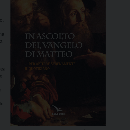
o.
ona
o,
nea
re
o
de