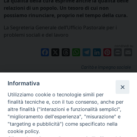
La qualità della cura esprime anche la qualità delle
relazioni di un popolo. Un tesoro di cui non
possiamo rinunciare, proprio nel tempo della cura.
La Segreteria Generale dell’Ufficio Pastorale per i
problemi sociali e del lavoro
condividi su
Facebook
X
Threads
WhatsApp
Telegram
LinkedIn
Pinterest
Print
E
Carità e impegno sociale
Informativa
Utilizziamo cookie o tecnologie simili per
finalità tecniche e, con il tuo consenso, anche per
altre finalità ("interazioni e funzionalità semplici",
"miglioramento dell'esperienza", "misurazione" e
"targeting e pubblicità") come specificato nella
cookie policy.