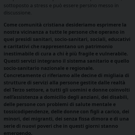
sottoposto a stress e può essere persino messo in
discussione.
Come comunità cristiana desideriamo esprimere la
nostra vicinanza a tutte le persone che operano in
quei presidi sanitari, socio-sanitari, sociali, educativi
e caritativi che rappresentano un patrimonio
inestimabile di cura a chi è più fragile e vulnerabile.
Questi servizi integrano il sistema sanitario e quello
socio-sanitario nazionale e regionale.
Concretamente ci riferiamo alle decine di migliaia di
strutture di servizi alla persone gestite dalle realtà
del Terzo settore, a tutti gli uomini e donne coinvolti
nell’assistenza a domicilio degli anziani, dei disabili,
delle persone con problemi di salute mentale e
tossicodipendenze, delle donne con figli a carico, dei
minori, dei migranti, dei senza fissa dimora e di una
serie di nuovi poveri che in questi giorni stanno
emergendo.