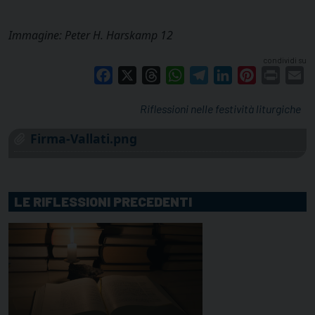
Immagine: Peter H. Harskamp 12
condividi su
Facebook
X
Threads
WhatsApp
Telegram
LinkedIn
Pinterest
Print
E
Riflessioni nelle festività liturgiche
Firma-Vallati.png
LE RIFLESSIONI PRECEDENTI