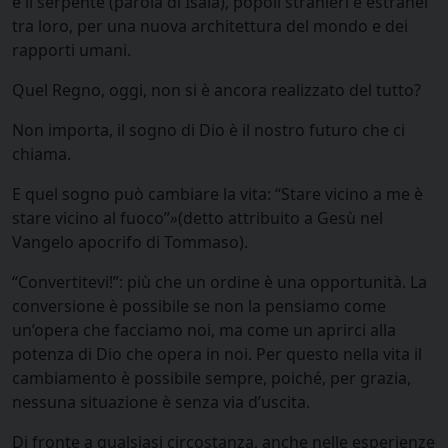
e il serpente (parola di Isaia), popoli stranieri e estranei
tra loro, per una nuo­va architettura del mondo e dei
rapporti umani.
Quel Regno, oggi, non si è ancora rea­lizzato del tutto?
Non importa, il so­gno di Dio è il nostro futuro che ci
chiama.
E quel sogno può cambiare la vita: “Stare vicino a me è
stare vicino al fuoco”
»
(detto attribuito a Gesù nel
Vangelo a­pocrifo di Tommaso).
“Convertitevi!”: più che un or­dine è una opportunità. La
conversione è possibile se non la pensiamo come
un’opera che facciamo noi, ma come un aprirci alla
potenza di Dio che opera in noi. Per questo nella vita il
cambiamento è possibile sempre, poiché, per grazia,
nessuna situa­zione è senza via d’uscita.
Di fronte a qualsiasi circostanza, anche nelle esperienze