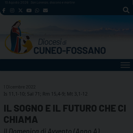
Skip
10 Agosto 2026
San Lorenzo, diacono e martire
to
content
1 Dicembre 2022
Is 11,1-10; Sal 71; Rm 15,4-9; Mt 3,1-12
IL SOGNO E IL FUTURO CHE CI
CHIAMA
II Domenica di Avvento (Anno A)