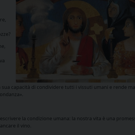
re,
ozze?
ne,
 va
sua capacità di condividere tutti i vissuti umani e rende m
bondanza».
 descrivere la condizione umana: la nostra vita è una promes
ncare il vino.