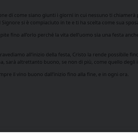
ione di come siano giunti i giorni in cui nessuno ti chiamerà 
 Signore si è compiaciuto in te e ti ha scelta come sua spos
pite fino all’orlo perché la vita dell’uomo sia una festa anc
avediamo all’inizio della festa, Cristo la rende possibile fino
ena, sarà altrettanto buono, se non di più, come quello degli i
pre il vino buono dall’inizio fino alla fine, e in ogni ora.