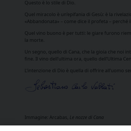
Questo è lo stile di Dio.
Quel miracolo è un’epifania di Gesù: è la rivelaz
«Abbandonata» – come dice il profeta – perché il
Quel vino buono è per tutti: le giare furono riem
la morte.
Un segno, quello di Cana, che la gioia che noi intr
fine. Il vino dell’ultima ora, quello dell’Ultima C
L’intenzione di Dio è quella di offrire all’uomo sem
Immagine: Arcabas,
Le nozze di Cana