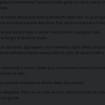
est’inconveniente: l’esaurirsi della gioia. La vita è una pr
tale.
esso alla prova nella quotidianità della vita. In quel leg
ono incontrare anche delusioni. Può venire a mancare il vin
 vita: da principio si serve il vino buono, rassegnati alla
 si arrangia in qualche modo.
i discepoli. Egli sapeva che il rimedio a quel difetto di gioia
enire dall’abbondanza inesauribile di vino, né da alcun’altra
 suona aspro e poco filiale, può forse essere inteso come u
ncanza di vino.
ora, poteva rimediare al difetto della vita umana.
o elegante. Pochi se ne sono accorti, anche se molti ne ha
 un grazie.