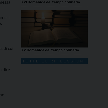
omessa
XVI Domenica del tempo ordinario
ame si
o.
, di cui
XV Domenica del tempo ordinario
TUTTE LE RIFLESSIONI
n dire
nno