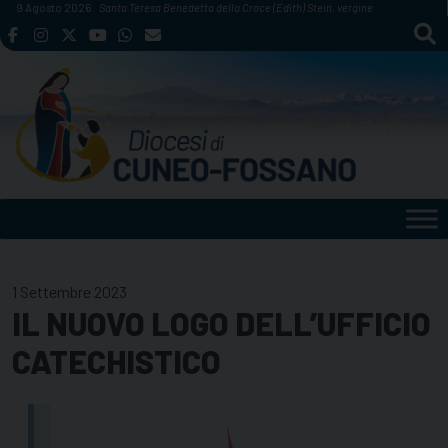
Skip
9 Agosto 2026
Santa Teresa Benedetta della Croce (Edith) Stein, vergine
to
content
1 Settembre 2023
IL NUOVO LOGO DELL’UFFICIO
CATECHISTICO