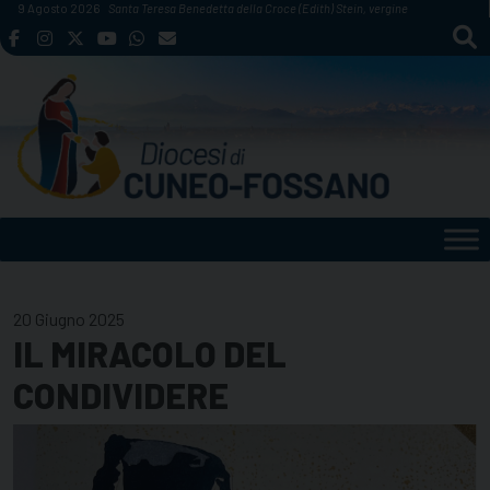
Skip
9 Agosto 2026
Santa Teresa Benedetta della Croce (Edith) Stein, vergine
to
content
20 Giugno 2025
IL MIRACOLO DEL
CONDIVIDERE