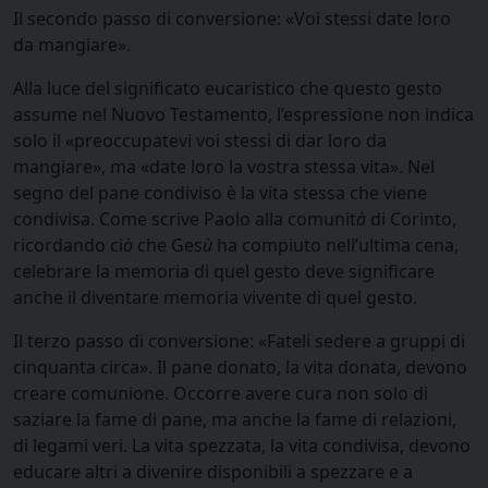
Il secondo passo di conversione: «Voi stessi date loro
da mangiare».
Alla luce del significato eucaristico che questo gesto
assume nel Nuovo Testamento, l’espressione non indica
solo il «preoccupatevi voi stessi di dar loro da
mangiare», ma «date loro la vostra stessa vita». Nel
segno del pane condiviso è la vita stessa che viene
condivisa. Come scrive Paolo alla comunit
à
di Corinto,
ricordando ci
ò
che Ges
ù
ha compiuto nell’ultima cena,
celebrare la memoria di quel gesto deve significare
anche il diventare memoria vivente di quel gesto.
Il terzo passo di conversione: «Fateli sedere a gruppi di
cinquanta circa». Il pane donato, la vita donata, devono
creare comunione. Occorre avere cura non solo di
saziare la fame di pane, ma anche la fame di relazioni,
di legami veri. La vita spezzata, la vita condivisa, devono
educare altri a divenire disponibili a spezzare e a