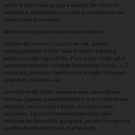
anche la nostra vita giunga a sazietà? Dal racconto
evangelico, evidenziamo tre passi di conversione che
Gesù chiede di compiere.
Anzitutto insegna ai discepoli ad accogliere.
All’inizio del racconto, Luca scrive che, quando
sopraggiungono le folle, Ges
ù
le
accolse
e prese a
parlare loro del regno di Dio. Poco dopo i Dodici gli si
avvicinano dicendo: «
Congeda
(‘manda via’) la folla…». È
evidente il contrasto: mentre Ges
ù
accoglie
, i discepoli
congedano
, mandano via.
La missione dei Dodici doveva essere stata efficace,
feconda. Eppure, paradossalmente, la loro rimane una
missione che annuncia il Regno, ma senza saper
accogliere. Il primo e fondamentale verbo della
missione dei discepoli è accogliere, perché l’accoglienza
qualifica lo stile di tutto ci
ò
che facciamo.