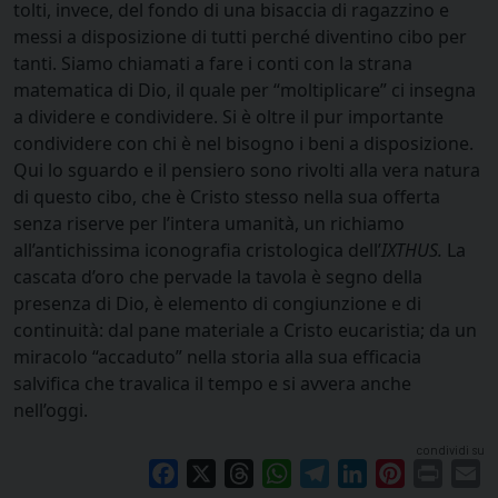
tolti, invece, del fondo di una bisaccia di ragazzino e
messi a disposizione di tutti perché diventino cibo per
tanti. Siamo chiamati a fare i conti con la strana
matematica di Dio, il quale per “moltiplicare” ci insegna
a dividere e condividere. Si è oltre il pur importante
condividere con chi è nel bisogno i beni a disposizione.
Qui lo sguardo e il pensiero sono rivolti alla vera natura
di questo cibo, che è Cristo stesso nella sua offerta
senza riserve per l’intera umanità, un richiamo
all’antichissima iconografia cristologica dell’
IXTHUS.
La
cascata d’oro che pervade la tavola è segno della
presenza di Dio, è elemento di congiunzione e di
continuità: dal pane materiale a Cristo eucaristia; da un
miracolo “accaduto” nella storia alla sua efficacia
salvifica che travalica il tempo e si avvera anche
nell’oggi.
condividi su
Facebook
X
Threads
WhatsApp
Telegram
LinkedIn
Pinterest
Print
E